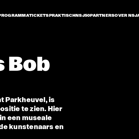
PROGRAMMA
TICKETS
PRAKTISCH
NSJ50
PARTNERS
OVER NSJ
s Bob
t Parkheuvel, is
ositie te zien. Hier
 in een museale
gde kunstenaars en