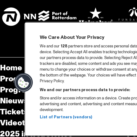
We Care About Your Privacy
We and our
128
partners store and access personal data, 
device. Selecting Accept All enables tracking technolog
our partners process data to provide. Selecting Reject All
trackers are disabled, some content and ads you see may 
Home
Sp
menu to change your choices or withdraw consent at any
the bottom of the webpage. Your choices will have effect 
Programma
Pa
Privacy Policy.
Programma archief
Pr
We and our partners process data to provide:
Store and/or access information on a device. Create pro
Nieuws
Ov
advertising and content, advertising and content meas
Tickets
Co
development.
List of Partners (vendors)
Videoterugblik 2025
Co
2025 in webstories
Pe