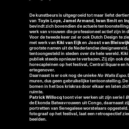
De kunstbeurs is uitgegroeid tot maar liefst dertien
van
Toyin Loye
,
Jamel Armand
,
Iwan Smit
en
In
bevindt zich bovendien de actuele tentoonstellin
werk van vrouwen die professioneel actief zijn in 
Voor de tweede keer zal er ook Dutch Design te zien 
met werk van
Kiki van Eijk
en
Joost van Bleiswij
grootste namen uit de Nederlandse designwereld,
tentoongesteld in steden over de hele wereld. Kik
publiek steeds opnieuw te verbazen. Zij zijn ook 
horecapleinen op het festival, Central Square en 
ertegenover.
Daarnaast is er ook nog de unieke
No Walls Expo
.
muren, dus geen gebruikelijke tentoonstelling. D
bomen in het bos kriskras door elkaar en laten zic
ruimte.
Patrick Willocq
toont vier werken uit zijn serie I
B
de Ekonda Batwa vrouwen uit Congo, daarnaast zi
portretten van Senegalese worstelaars opgesteld
fotograaf op het festival, laat een retrospectief zi
beelden.