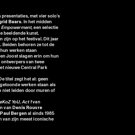
 presentaties, met vier solo’s
grid Baars
. In het midden
g
Empowerment
, een selectie
de beeldende kunst.
zijn op het festival. Dit jaar
k
. Beiden behoren ze tot de
 hun werken staan
i en Joost slagen erin om hun
de ontwerpers van twee
het nieuwe Central Park
 De titel zegt het al: geen
e getoonde werken staan als
h niet leiden door muren of
eKoZ YoU
,
Act 1
van
jn van
Denis Rouvre
.
Paul Bergen
al sinds 1985
en van zijn meest iconische