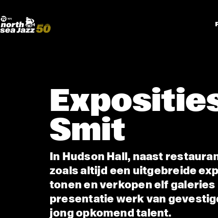
Madeira Avenue
KUNST
Boogieball
North Sea Round Town
Expositie
Smit
In Hudson Hall, naast restauran
zoals altijd een uitgebreide exp
tonen en verkopen elf galeries
presentatie werk van gevesti
jong opkomend talent.