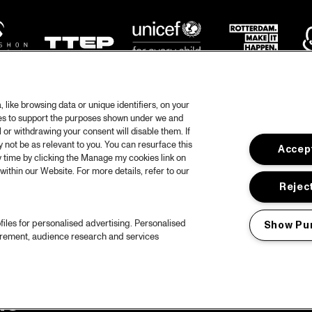
like browsing data or unique identifiers, on your
ies to support the purposes shown under we and
 or withdrawing your consent will disable them. If
not be as relevant to you. You can resurface this
Accept
otify
Weet
 time by clicking the Manage my cookies link on
within our Website. For more details, refer to our
rtners
Huis
Reject
ojects
Priv
files for personalised advertising. Personalised
Show Pu
er North Sea Jazz
Acces
urement, audience research and services
ncertagenda
Cooki
ntact
Engli
rs