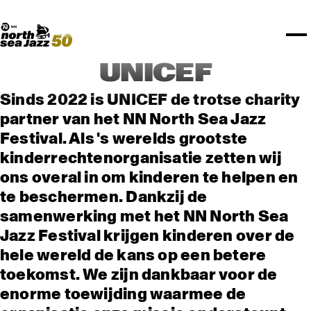
TICKETS
NPO Blend
I love my ears
Fundashon Bon Intenshon
PROGRAMMA'S
Transition Festival
Official website
Compositieopdracht
OVERZICHT
Rotterdam Festivals
Plattegrond
TTEP
PRAKTISCH
SPOTIFY PLAYLISTEN
Rockit Festival
Merchandise
FESTIVAL PARTNERS
STËLZ
UNICEF
ALGEMEEN
Boy Edgar Prijs
Art posters
NSJ50
MEDIA PARTNERS
Rotterdam Tourist Information
KPN
ROTTERDAM
Mojo Jazz mailing
UNICEF
OVERIGE PARTNERS
Spotify playlisten
North Sea Round Town
PARTNERS
CURACAO
North Sea Jazz video archief
Sinds 2022 is UNICEF de trotse charity
I love my ears
PROJECTS
OVER NSJ
partner van het NN North Sea Jazz
Festival. Als 's werelds grootste
AGENDA
kinderrechtenorganisatie zetten wij
ons overal in om kinderen te helpen en
te beschermen. Dankzij de
samenwerking met het NN North Sea
Jazz Festival krijgen kinderen over de
hele wereld de kans op een betere
toekomst. We zijn dankbaar voor de
enorme toewijding waarmee de