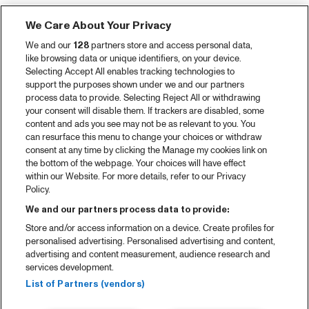
Tickets
We Care About Your Privacy
Videoterugblik 2025
We and our
128
partners store and access personal data,
2025 in webstories
like browsing data or unique identifiers, on your device.
Selecting Accept All enables tracking technologies to
Spotify
support the purposes shown under we and our partners
process data to provide. Selecting Reject All or withdrawing
Partners
your consent will disable them. If trackers are disabled, some
content and ads you see may not be as relevant to you. You
Projects
can resurface this menu to change your choices or withdraw
consent at any time by clicking the Manage my cookies link on
Over North Sea Jazz
the bottom of the webpage. Your choices will have effect
within our Website. For more details, refer to our Privacy
Concertagenda
Policy.
Contact
We and our partners process data to provide:
Store and/or access information on a device. Create profiles for
Pers
personalised advertising. Personalised advertising and content,
Weet waar je koopt
advertising and content measurement, audience research and
services development.
Huisregels
List of Partners (vendors)