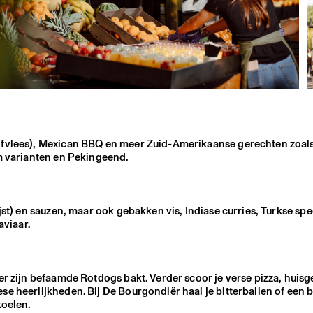
oofvlees), Mexican BBQ en meer Zuid-Amerikaanse gerechten zoal
um varianten en Pekingeend.
st) en sauzen, maar ook gebakken vis, Indiase curries, Turkse spec
aviaar.
er zijn befaamde Rotdogs bakt. Verder scoor je verse pizza, huis
e heerlijkheden. Bij De Bourgondiër haal je bitterballen of een 
koelen.