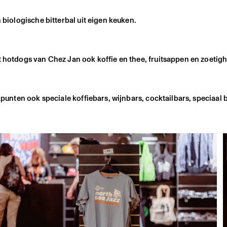
 biologische bitterbal uit eigen keuken.
t hotdogs van Chez Jan ook koffie en thee, fruitsappen en zoetig
kpunten ook speciale koffiebars, wijnbars, cocktailbars, speciaal 