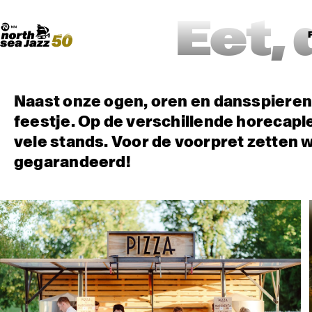
Madeira Avenue
KUNST
Boogieball
North Sea Round Town
Eet, 
Naast onze ogen, oren en dansspiere
feestje. Op de verschillende horecaple
vele stands. Voor de voorpret zetten w
gegarandeerd!