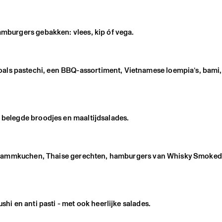
hamburgers gebakken: vlees, kip óf vega.
als pastechi, een BBQ-assortiment, Vietnamese loempia’s, bami,
, belegde broodjes en maaltijdsalades.
a en flammkuchen, Thaise gerechten, hamburgers van Whisky Smoke
shi en anti pasti - met ook heerlijke salades.