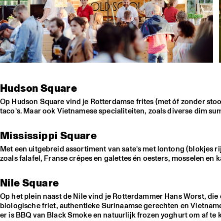
Hudson Square
Op Hudson Square vind je Rotterdamse frites (met óf zonder st
taco’s. Maar ook Vietnamese specialiteiten, zoals diverse dim s
Mississippi Square
Met een uitgebreid assortiment van sate’s met lontong (blokjes rij
zoals falafel, Franse crêpes en galettes én oesters, mosselen en k
Nile Square
Op het plein naast de Nile vind je Rotterdammer Hans Worst, die 
biologische friet, authentieke Surinaamse gerechten en Vietnames
er is BBQ van Black Smoke en natuurlijk frozen yoghurt om af te 