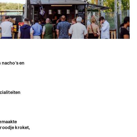
s nacho’s en
ialiteiten
gemaakte
broodje kroket,