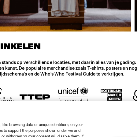
INKELEN
n stands op verschillende locaties, met daarin alles van je gading:
n kunst. De populaire merchandise zoals T-shirts, posters en nog 
tijdsschema’s en de Who’s Who Festival Guide te verkrijgen.
like browsing data or unique identifiers, on your
ies to support the purposes shown under we and
 or withdrawing your consent will disable them. If