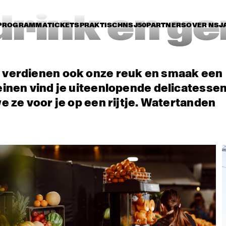
drink en ge
PROGRAMMA
TICKETS
PRAKTISCH
NSJ50
PARTNERS
OVER NSJ
n verdienen ook onze reuk en smaak een
inen vind je uiteenlopende delicatessen 
e ze voor je op een rijtje. Watertanden