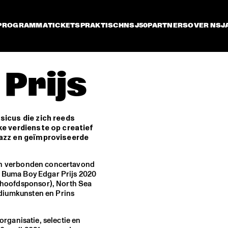
PROGRAMMA
TICKETS
PRAKTISCH
NSJ50
PARTNERS
OVER NSJ
Prijs
sicus die zich reeds
ke verdienste op creatief
jazz en geïmproviseerde
aan verbonden concertavond
e Buma Boy Edgar Prijs 2020
hoofdsponsor), North Sea
odiumkunsten en Prins
 organisatie, selectie en