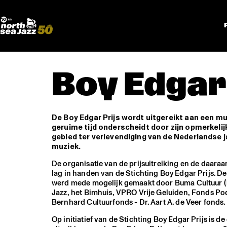
Madeira Avenue
KUNST
Boogieball
North Sea Round Town
Boy Edgar 
De Boy Edgar Prijs wordt uitgereikt aan een mu
geruime tijd onderscheidt door zijn opmerkelij
gebied ter verlevendiging van de Nederlandse 
muziek.
De organisatie van de prijsuitreiking en de daar
lag in handen van de Stichting Boy Edgar Prijs. D
werd mede mogelijk gemaakt door Buma Cultuur (
Jazz, het Bimhuis, VPRO Vrije Geluiden, Fonds P
Bernhard Cultuurfonds - Dr. Aart A. de Veer fonds.
Op initiatief van de Stichting Boy Edgar Prijs is de