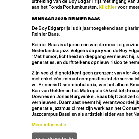
uitreiking van de Boy Edgar Prijs met ingang van 
aan het Fonds Podiumkunsten.
Klik hier
voor meer
WINNAAR 2025: REINIER BAAS
De Boy Edgarprijs is dit jaar toegekend aan gitari
Reinier Baas.
Reinier Baas is al jaren een van de meest eigenzi
Nederlandse jazz. Volgens de jury van de Boy Edgarp
“Met humor, lichtheid en diepgang vernieuwt hij, 
generaties, en durft telkens opnieuw risico te nem
Zijn veelzijdigheid kent geen grenzen: van vier 
met enkel één-minuut composities tot de surrealis
vs. Princess Discombobulatrix, van het album Sma
Ben van Gelder en het Metropole Orkest tot de su
Downes en Jonas Burgwinkel. Baas blijft zichzelf 
vernieuwen. Daarnaast neemt hij verantwoordelij
generatie jazzmusici met zijn werk aan het Cons
Jazzcampus Basel en als artistiek leider van het N
Meer informatie
naar de website