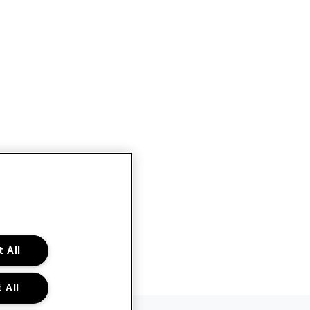
 All
 All