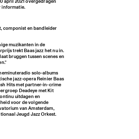
30 april 2021 overgedragen
 informatie.
st, componist en bandleider
nnige muzikanten in de
rijs trekt Baas jazz het nu in.
slaat bruggen tussen scenes en
en.”
#oneminuteradio solo-albums
tische jazz-opera Reinier Baas
sh Hits met partner-in-crime
pergroep Deadeye met Kit
continu uitdagen en
kheid voor de volgende
ervatorium van Amsterdam,
ationaal Jeugd Jazz Orkest.