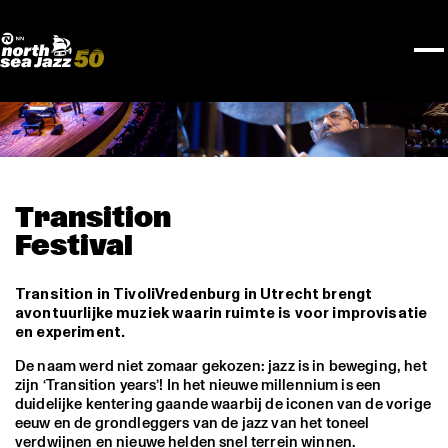
TICKETS
NPO Blend
I love my ears
Fundashon Bon Intenshon
PROGRAMMA'S
Transition Festival
Official website
Compositieopdracht
OVERZICHT
Rotterdam Festivals
Plattegrond
TTEP
PRAKTISCH
SPOTIFY PLAYLISTEN
Rockit Festival
Merchandise
FESTIVAL PARTNERS
STËLZ
UNICEF
ALGEMEEN
Boy Edgar Prijs
Art posters
NSJ50
MEDIA PARTNERS
Rotterdam Tourist Information
KPN
ROTTERDAM
Mojo Jazz mailing
OVERIGE PARTNERS
Spotify playlisten
North Sea Round Town
PARTNERS
CURACAO
North Sea Jazz video archief
I love my ears
PROJECTS
OVER NSJ
AGENDA
Transition
Festival
Transition in TivoliVredenburg in Utrecht brengt
avontuurlijke muziek waarin ruimte is voor improvisatie
en experiment.
De naam werd niet zomaar gekozen: jazz is in beweging, het
zijn ‘Transition years’! In het nieuwe millennium is een
duidelijke kentering gaande waarbij de iconen van de vorige
eeuw en de grondleggers van de jazz van het toneel
verdwijnen en nieuwe helden snel terrein winnen.