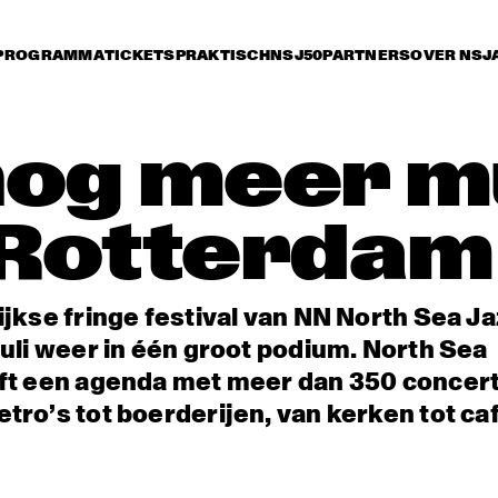
PROGRAMMA
TICKETS
PRAKTISCH
NSJ50
PARTNERS
OVER NSJ
nog meer m
Rotterdam
jkse fringe festival van NN North Sea Ja
juli weer in één groot podium. North Sea
eft een agenda met meer dan 350 concer
tro’s tot boerderijen, van kerken tot ca