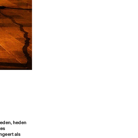
rleden, heden
zes
ngeert als