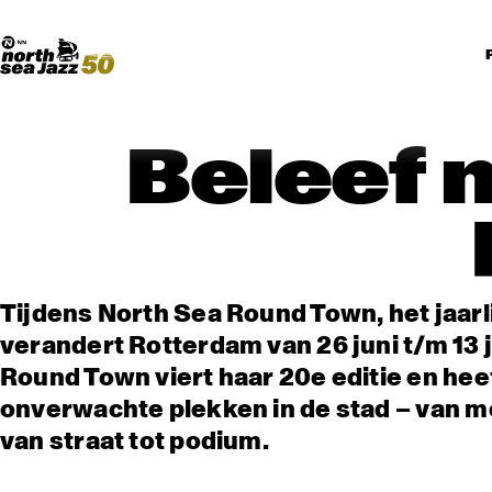
Madeira Avenue
KUNST
Boogieball
North Sea Round Town
Beleef 
Tijdens North Sea Round Town, het jaarli
verandert Rotterdam van 26 juni t/m 13 
Round Town viert haar 20e editie en he
onverwachte plekken in de stad – van me
van straat tot podium.