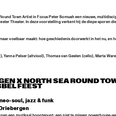
Round Town Artist in Focus Peter Somuah een nieuwe, multidiscip
ter Theater. In deze voorstelling verkent hij de diepe sporen die
, maar voelbaar maakt: hoe geschiedenis doorwerkt in het nu, en 
, Yanna Pelser (altviool), Thomas van Geelen (cello), Marta Warel
RGEN X NORTH SEA ROUND TO
BEL FEEST
eo-soul, jazz & funk
 Driebergen
ergen een muzikaal hoogtepunt: een niet te missen powerhouse-w