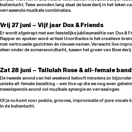
buitenlucht. Twee avonden lang staat de boerderij in het teken v
verrassende muzikale combinaties.
Vrij 27 juni – Vijf jaar Dox & Friends
Er wordt afgetrapt met een feestelijke jubileumeditie van Dox & Fr
Rapper en spoken word-artiest Unorthadox is het creatieve brein 
met vertrouwde gezichten én nieuwe namen. Verwacht live improvi
sfeer onder de zomeravondlucht, tussen het groen van Boerderij
Zat 28 juni – Tallulah Rose & all-female band
De tweede avond van het weekend belooft minstens zo bijzonder 
unieke all-female bezetting – een line-up die we nog even gehei
meeslepende avond vol muzikale synergie en verrassingen.
Of je nu komt voor poëzie, grooves, improvisatie of pure vocale
in de buitenlucht.