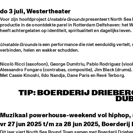
do 3 juli, Westertheater
Voor zijn hoofdproject
Unstable Grounds
presenteert North Sea 
productie in de onontdekte parel in Rotterdam Delfshaven: het Wes
heeft achtergelaten op identiteit, spiritualiteit en dagelijks leven.
Unstable Grounds
is een performance die niet eenduidig vertelt
verbinden, helen en wakker schudden.
Nicolò Ricci (saxofoon), George Dumitriu, Pablo Rodriguez (viool)
Alessandro Fongaro (contrabas, compositie), Jim Black (drums).
Met Cassie Kinoshi, Ildo Nandja, Dane Paris en Revé Terborg.
TIP: BOERDERIJ DRIEBE
DUB
Muzikaal powerhouse-weekend vol hiphop, n
vr 27 jun 2025 t/m za 28 jun 2025, Boerderij
Dit jaar viert North Sea Round Town samen met Boerderij Drieb