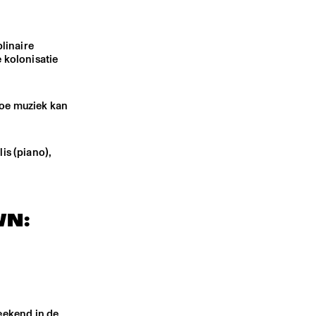
linaire
 kolonisatie
hoe muziek kan
is (piano),
WN:
eekend in de