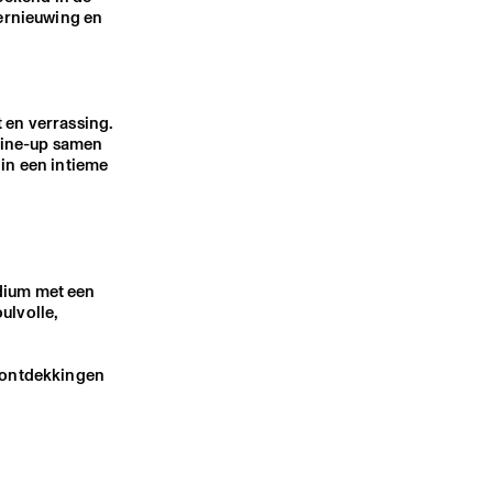
vernieuwing en
t en verrassing.
 line-up samen
 in een intieme
odium met een
ulvolle,
e ontdekkingen