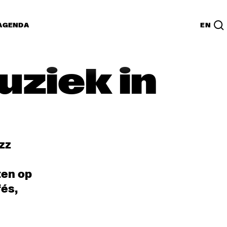
AGENDA
EN
uziek in
zz
ten op
fés,