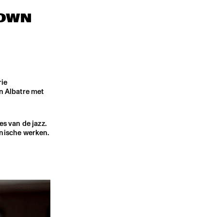
TOWN
rie
en Albatre met
es van de jazz.
nische werken.