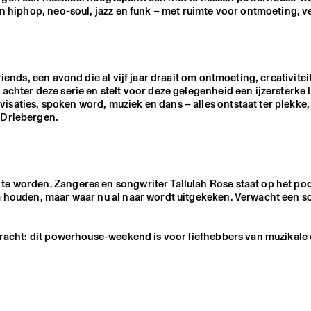
an hiphop, neo-soul, jazz en funk – met ruimte voor ontmoeting, 
iends, een avond die al vijf jaar draait om ontmoeting, creativitei
achter deze serie en stelt voor deze gelegenheid een ijzersterke
saties, spoken word, muziek en dans – alles ontstaat ter plekke,
 Driebergen.
te worden. Zangeres en songwriter Tallulah Rose staat op het p
m houden, maar waar nu al naar wordt uitgekeken. Verwacht een so
 kracht: dit powerhouse-weekend is voor liefhebbers van muzikal