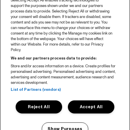
Selecting Accept All enables tracking technologies to
Spotify
support the purposes shown under we and our partners
process data to provide. Selecting Reject All or withdrawing
Partners
your consent will disable them. If trackers are disabled, some
content and ads you see may not be as relevant to you. You
Projects
can resurface this menu to change your choices or withdraw
Over North Sea Jazz
consent at any time by clicking the Manage my cookies link on
the bottom of the webpage. Your choices will have effect
Concertagenda
within our Website. For more details, refer to our Privacy
Policy.
Contact
We and our partners process data to provide:
Pers
Store and/or access information on a device. Create profiles for
personalised advertising. Personalised advertising and content,
Weet waar je koopt
advertising and content measurement, audience research and
services development.
Huisregels
List of Partners (vendors)
Privacy statement
Accessibility Statement
Reject All
Accept All
Cookie policy
English
Show Purposes