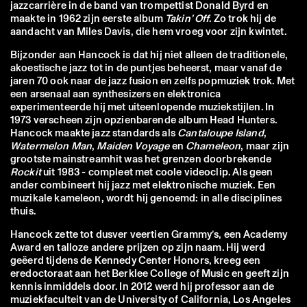
jazzcarrière in de band van trompettist Donald Byrd en
maakte in 1962 zijn eerste album
Takin’ Off
. Zo trok hij de
aandacht van Miles Davis, die hem vroeg voor zijn kwintet.
Bijzonder aan Hancock is dat hij niet alleen de traditionele,
akoestische jazz tot in de puntjes beheerst, maar vanaf de
jaren 70 ook naar de jazz fusion en zelfs popmuziek trok. Met
een arsenaal aan synthesizers en elektronica
experimenteerde hij met uiteenlopende muziekstijlen. In
1973 verscheen zijn opzienbarende album Head Hunters.
Hancock maakte jazz standards als
Cantaloupe Island
,
Watermelon Man
,
Maiden Voyage
en
Chameleon
, maar zijn
grootste mainstreamhit was het grenzen doorbrekende
Rockit
uit 1983 - compleet met coole videoclip. Als geen
ander combineert hij jazz met elektronische muziek. Een
muzikale kameleon, wordt hij genoemd: in alle disciplines
thuis.
Hancock zette tot dusver veertien Grammy’s, een Academy
Award en talloze andere prijzen op zijn naam. Hij werd
geëerd tijdens de Kennedy Center Honors, kreeg een
eredoctoraat aan het Berklee College of Music en geeft zijn
kennis inmiddels door. In 2012 werd hij professor aan de
muziekfaculteit van de University of California, Los Angeles