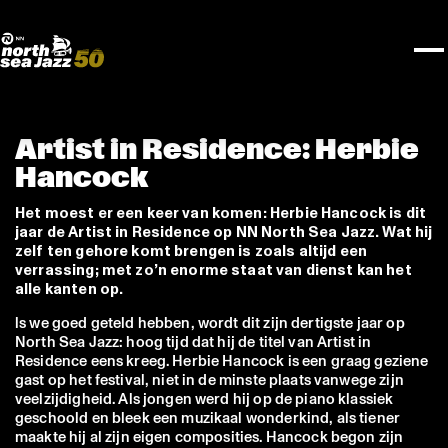
TICKETS
NPO Blend
I love my ears
Fundashon Bon Intenshon
PROGRAMMA'S
Transition Festival
Official website
Compositieopdracht
OVERZICHT
Rotterdam Festivals
Plattegrond
TTEP
PRAKTISCH
SPOTIFY PLAYLISTEN
Rockit Festival
Merchandise
FESTIVAL PARTNERS
STËLZ
UNICEF
ALGEMEEN
Boy Edgar Prijs
Art posters
NSJ50
MEDIA PARTNERS
Rotterdam Tourist Information
KPN
ROTTERDAM
Mojo Jazz mailing
OVERIGE PARTNERS
Spotify playlisten
North Sea Round Town
PARTNERS
CURACAO
North Sea Jazz video archief
I love my ears
PROJECTS
Artist in Residence: Herbie
OVER NSJ
Hancock
AGENDA
Het moest er een keer van komen: Herbie Hancock is dit
jaar de Artist in Residence op NN North Sea Jazz. Wat hij
zelf ten gehore komt brengen is zoals altijd een
verrassing; met zo’n enorme staat van dienst kan het
alle kanten op.
ls we goed geteld hebben, wordt dit zijn dertigste jaar op
North Sea Jazz: hoog tijd dat hij de titel van Artist in
Residence eens kreeg. Herbie Hancock is een graag geziene
gast op het festival, niet in de minste plaats vanwege zijn
veelzijdigheid. Als jongen werd hij op de piano klassiek
geschoold en bleek een muzikaal wonderkind, als tiener
maakte hij al zijn eigen composities. Hancock begon zijn