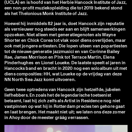
(UCLA) en is hoofd van het Herbie Hancock Institute of Jazz,
een non-profit muziekopleiding die tot 2019 bekend stond
als het Thelonious Monk Institute of Jazz.
Hoewel hij inmiddels 82 jaar is, doet Hancock zijn reputatie
als vernieuwer nog steeds eer aan en blijft samenwerkingen
opzoeken. Niet alleen met generatiegenoten als Wayne
Shorter en Chick Corea tot vlak voor diens overlijden, maar
ook met jongere artiesten. Die lopen uiteen van popartiesten
tot de nieuwe generatie jazzmusici en van Corinne Bailey
Rae, James Morrison en P!nk tot Terrace Martin, Elena
Pinderhughes en Lionel Loueke. De laatste speelt al jaren in
Hancocks band en bracht in 2020 nog een soloalbum uit met
diens composities: HH, wat Loueke op de vrijdag van deze
NN North Sea Jazz komt uitvoeren.
Geen twee optredens van Hancock zijn hetzelfde, jubelen
liefhebbers. En zoals het de legendarische toetsenist
betaamt, laat hij zich zelfs als Artist in Residence nog niet
vastpinnen op wat hij in Rotterdam precies ten gehore gaat
en laat brengen. Het maakt niet uit; we laten ons deze zomer
in Ahoy door de meester gráág verrassen.