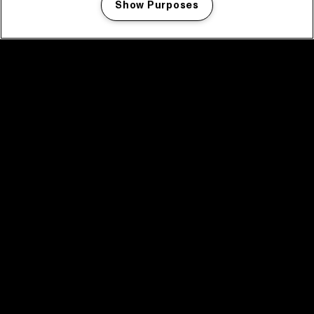
Show Purposes
Manage my cookies
facebook icon
facebook icon
facebook icon
facebook icon
facebook icon
Home
Programma
Programma archief
Nieuws
Tickets
Videoterugblik 2025
2025 in webstories
Spotify