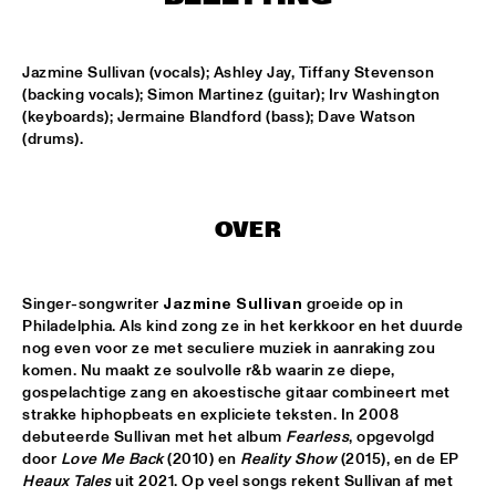
CODARTS TALENT STAGE
DOO-BOP
  •  
15:00
Jazmine Sullivan (vocals); Ashley Jay, Tiffany Stevenson 
MISSISSIPPI TERRACE
(backing vocals); Simon Martinez (guitar); Irv Washington 
(keyboards); Jermaine Blandford (bass); Dave Watson 
HARMONY'S BRASS BAND
  •  
15:00
(drums).
CENTRAL PARK STAGE 2
PROYECTO JAZZ FOR KIDS
  •  
15:00
OVER
MISSISSIPPI 
INSOMNIA BRASS BAND
  •  
15:15
Singer-songwriter 
Jazmine Sullivan
 groeide op in 
CONGO SQUARE
Philadelphia. Als kind zong ze in het kerkkoor en het duurde 
nog even voor ze met seculiere muziek in aanraking zou 
CHRISTONE 'KINGFISH' INGRAM
  •  
15:30
komen. Nu maakt ze soulvolle r&b waarin ze diepe, 
gospelachtige zang en akoestische gitaar combineert met 
MAAS
strakke hiphopbeats en expliciete teksten. In 2008 
debuteerde Sullivan met het album 
Fearless
, opgevolgd 
HAROLD LÓPEZ-NUSSA 'TIMBA A LA AMERICANA' WITH 
door 
Love Me Back
 (2010) en 
Reality Show
 (2015), en de EP 
GRÉGOIRE MARET, LUQUES CURTIS & RUY ADRIAN LÓPEZ-
NUSSA
  •  
15:30
Heaux Tales
 uit 2021. Op veel songs rekent Sullivan af met 