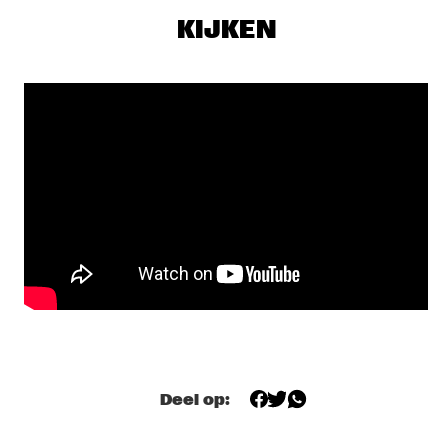
MAITE HONTELÉ'S NATIONAAL JEUGD JAZZ ORKEST GOES 
MAMBO
  •  
17:00
KIJKEN
MISSISSIPPI 
INSOMNIA BRASS BAND
  •  
17:15
CONGO SQUARE
IBRAHIM MAALOUF & THE TRUMPETS OF MICHEL 
ANGE
  •  
17:30
MAAS
SASHA BERLINER
  •  
17:30
YENISEI
SWAN
  •  
17:30
MURRAY
ANCIENT INFINITY ORCHESTRA
  •  
17:45
MADEIRA
Deel op:
DOWNBEAT BLINDFOLD TEST WITH JOEL ROSS
  •  
18:00