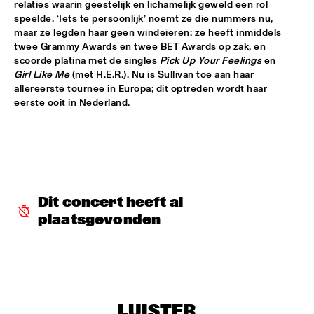
relaties waarin geestelijk en lichamelijk geweld een rol 
HUDSON
speelde. ‘Iets te persoonlijk’ noemt ze die nummers nu, 
maar ze legden haar geen windeieren: ze heeft inmiddels 
MATTHEW HALSALL
  •  
15:30
twee Grammy Awards en twee BET Awards op zak, en 
MADEIRA
scoorde platina met de singles 
Pick Up Your Feelings
 en 
Girl Like Me
 (met H.E.R.). Nu is Sullivan toe aan haar 
PHILIPP RÜTTGERS TRIO
  •  
15:30
allereerste tournee in Europa; dit optreden wordt haar 
YENISEI
eerste ooit in Nederland. 
ROSEYE
  •  
15:30
MURRAY
JUNGLE BY NIGHT
  •  
15:45
CONGO
Dit concert heeft al 
plaatsgevonden
AYS
  •  
16:00
TIGRIS
FIRE! ORCHESTRA
  •  
16:00
MISSOURI
LUISTER