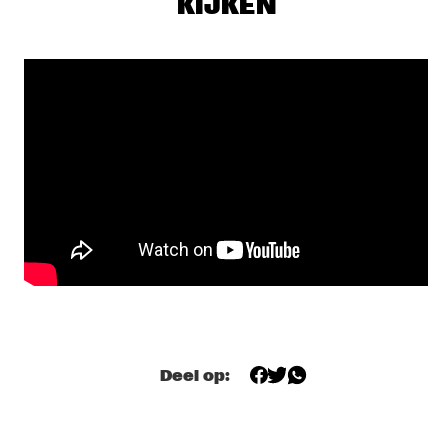
KIJKEN
MISSISSIPPI 
DOMINIQUE FILS-AIMÉ
  •  
17:15
MURRAY
MOURNING [A] BLKSTAR
  •  
17:30
CONGO
NORAH JONES
  •  
17:30
NILE
CLINIC                                       KASSA OVERALL
  •  
17:45
CENTRAL PARK STAGE 2
SPINIFEX
  •  
17:45
MISSOURI
Deel op:
TIGRAN HAMASYAN - THE BIRD OF A THOUSAND VOICES 
  •  
17:45
HUDSON