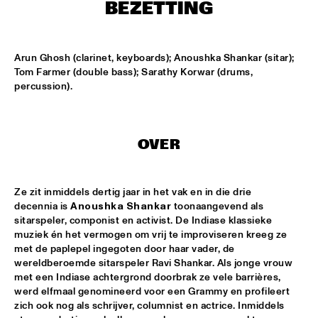
MISSISSIPPI TERRACE
BEZETTING
LONDON COLLECTIVE BIG BAND
  •  
15:00
MISSISSIPPI 
Arun Ghosh (clarinet, keyboards); Anoushka Shankar (sitar); 
Tom Farmer (double bass); Sarathy Korwar (drums, 
percussion).
AKI RISSANEN & STEVEN KAMPERMAN
  •  
15:15
YENISEI
BLACK FLOWER
  •  
15:15
OVER
MURRAY
SARAH-JANE, MR. JETFLY AND THE BLACK EXCELLENCE 
Ze zit inmiddels dertig jaar in het vak en in die drie 
KAWINA ORCHESTRA
  •  
15:15
decennia is 
Anoushka Shankar
 toonaangevend als 
CONGO
sitarspeler, componist en activist. De Indiase klassieke 
muziek én het vermogen om vrij te improviseren kreeg ze 
THEE SACRED SOULS
  •  
15:15
met de paplepel ingegoten door haar vader, de 
NILE
wereldberoemde sitarspeler Ravi Shankar. Als jonge vrouw 
met een Indiase achtergrond doorbrak ze vele barrières, 
werd elfmaal genomineerd voor een Grammy en profileert 
TIN MEN & THE TELEPHONE
  •  
15:30
zich ook nog als schrijver, columnist en actrice. Inmiddels 
MISSOURI