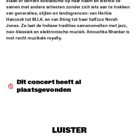
staan er dertien soloalbums op haar naam en werkte ze 
samen met andere artiesten zonder zich iets aan te trekken 
JAN VAN DUIKEREN & MARCEL VEENENDAAL
  •  
15:45
van generaties, stijlen en landsgrenzen: van Herbie 
HUDSON
Hancock tot M.I.A. en van Sting tot haar halfzus Norah 
Jones. Ze laat de Indiase tradities samensmelten met jazz, 
neo-klassiek en elektronische muziek. Anoushka Shankar is 
BENJAMIN HERMAN MEETS IMMANUEL WILKINS
  •  
16:00
met recht muzikale royalty. 
CENTRAL PARK STAGE 2
MÔRICE
  •  
16:00
OPERATOR MUSIC CAFÉ
WES
  •  
16:00
Dit concert heeft al 
TIGRIS
plaatsgevonden
AMBROSE AKINMUSIRE WITH ORIGAMI HARVEST NONET 
  •  
16:15
MADEIRA
ARTIST IN RESIDENCE - JACOB COLLIER & METROPOLE 
ORKEST CONDUCTED BY JULES BUCKLEY
  •  
16:15
LUISTER
MAAS