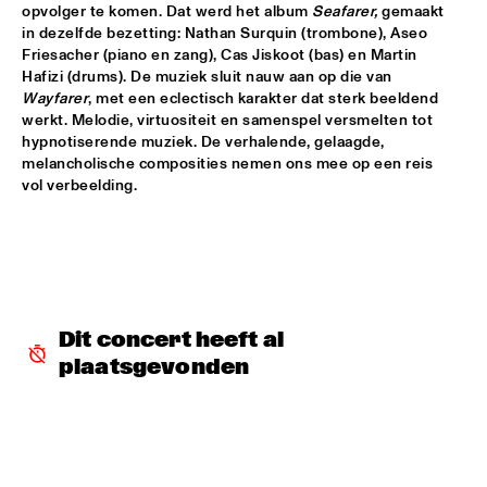
opvolger te komen. Dat werd het album 
Seafarer, 
gemaakt 
in dezelfde bezetting: Nathan Surquin (trombone), Aseo 
ALFREDO RODRIGUEZ QUINTET FEATURING SPECIAL GUEST 
Friesacher (piano en zang), Cas Jiskoot (bas) en Martin 
PEDRITO MARTINEZ
  •  
15:45
Hafizi (drums). De muziek sluit nauw aan op die van 
HUDSON
Wayfarer
, met een eclectisch karakter dat sterk beeldend 
werkt. Melodie, virtuositeit en samenspel versmelten tot 
MANU WITH .MULTIBEAT ‘DE HERONTDEKKING VAN DE 
HEMEL’
  •  
15:45
hypnotiserende muziek. De verhalende, gelaagde, 
melancholische composities nemen ons mee op een reis 
MURRAY
vol verbeelding.
MRCY
  •  
15:45
CONGO
KEMS KRIOL
  •  
16:00
OPERATOR MUSIC CAFÉ
Dit concert heeft al 
CONVERSATION BENJAMIN HERMAN MEETS ADAM 
plaatsgevonden
O’FARRILL 
  •  
16:00
CENTRAL PARK STAGE 2
YUSU
  •  
16:00
TIGRIS