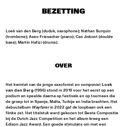
CONGO SQUARE
BEZETTING
CODARTS BIG BAND CONDUCTED BY ILJA REIJNGOUD FEAT. 
JAN VAN DUIKEREN
  •  
15:00
MISSISSIPPI 
Loek van den Berg (duduk, saxophone); Nathan Surquin 
(trombone); Aseo Friesacher (piano); Cas Jiskoot (double 
JAMA
  •  
15:00
bass); Martin Hafizi (drums).
CODARTS TALENT STAGE
NON DE JUS & RITA LYNN
  •  
15:00
MISSISSIPPI TERRACE
OVER
SANNE SANNE
  •  
15:15
YENISEI
Het kwintet van de jonge saxofonist en componist 
Loek 
van den Berg
 (1996)
stond in 2019 voor het eerst op een 
JOE BONAMASSA & METROPOLE ORKEST CONDUCTED BY 
podium en speelde daarna op festivals en op tournees die 
JULES BUCKLEY
  •  
15:30
de groep tot in Spanje, Malta, Turkije en India brachten. Het 
NILE
debuutalbum 
Wayfarer
 in 2022 gaf de loopbaan ook een 
flinke zet. Het titelstuk werd gekozen tot Beste Compositie 
SONG YI JEON NONET & SAMULNORI NEWDOT 
  •  
15:30
bij de Dutch Jazz Competition en het album kreeg een 
Edison Jazz Award. Een goede stimulans om met een 
MISSOURI