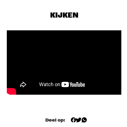
SEU JORGE
  •  
17:00
MAAS
KIJKEN
THE NEST VOL. 4
  •  
17:00
CENTRAL PARK STAGE 1
TONY OVERWATER & ATZKO KOHASHI
  •  
17:15
YENISEI
QUERALT LAHOZ
  •  
17:30
CONGO
AJA MONET
  •  
17:45
MURRAY
CORY WONG MEETS MATTEO MANCUSO
  •  
18:00
CENTRAL PARK STAGE 2
Deel op:
DANILO PÉREZ / JOHN PATITUCCI / ADAM CRUZ  