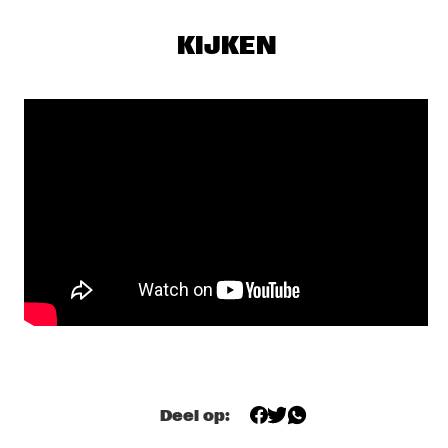
SEU JORGE
  •  
17:00
MAAS
KIJKEN
THE NEST VOL. 4
  •  
17:00
CENTRAL PARK STAGE 1
TONY OVERWATER & ATZKO KOHASHI
  •  
17:15
YENISEI
QUERALT LAHOZ
  •  
17:30
CONGO
AJA MONET
  •  
17:45
MURRAY
CORY WONG MEETS MATTEO MANCUSO
  •  
18:00
CENTRAL PARK STAGE 2
Deel op:
DANILO PÉREZ / JOHN PATITUCCI / ADAM CRUZ  