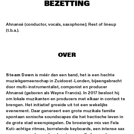
CONGO SQUARE
BEZETTING
CODARTS BIG BAND CONDUCTED BY ILJA REIJNGOUD FEAT. 
JAN VAN DUIKEREN
  •  
15:00
Ahnansé (conductor, vocals, saxophone); Rest of lineup 
MISSISSIPPI 
(t.b.a.).
JAMA
  •  
15:00
CODARTS TALENT STAGE
OVER
NON DE JUS & RITA LYNN
  •  
15:00
MISSISSIPPI TERRACE
Steam Down 
is méér dan een band, het is een hechte 
muziekgemeenschap in Zuidoost-Londen, bijeengebracht 
SANNE SANNE
  •  
15:15
door multi-instrumentalist, componist en producer 
YENISEI
Ahnansé (geboren als Wayne Francis). In 2017 besloot hij 
om lokale muzikanten en producers met elkaar in contact te 
JOE BONAMASSA & METROPOLE ORKEST CONDUCTED BY 
brengen. Het initiatief groeide uit tot een wekelijks 
JULES BUCKLEY
  •  
15:30
evenement. Daar genereert een grote muzikale familie 
NILE
spontaan sonische soundscapes die het hectische leven in 
de grote stad weerspiegelen. De broeierige mix van Fela 
SONG YI JEON NONET & SAMULNORI NEWDOT 
  •  
15:30
Kuti-achtige ritmes, borrelende keyboards, een intense sax 
MISSOURI