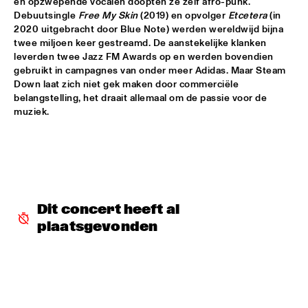
en opzwepende vocalen doopten ze zelf afro-punk. 
Debuutsingle 
Free My Skin
 (2019) en opvolger 
Etcetera
 (in 
ALFREDO RODRIGUEZ QUINTET FEATURING SPECIAL GUEST 
2020 uitgebracht door Blue Note) werden wereldwijd bijna 
PEDRITO MARTINEZ
  •  
15:45
twee miljoen keer gestreamd. De aanstekelijke klanken 
HUDSON
leverden twee Jazz FM Awards op en werden bovendien 
gebruikt in campagnes van onder meer Adidas. Maar Steam 
MANU WITH .MULTIBEAT ‘DE HERONTDEKKING VAN DE 
Down laat zich niet gek maken door commerciële 
HEMEL’
  •  
15:45
belangstelling, het draait allemaal om de passie voor de 
MURRAY
muziek.
MRCY
  •  
15:45
CONGO
KEMS KRIOL
  •  
16:00
OPERATOR MUSIC CAFÉ
Dit concert heeft al 
plaatsgevonden
CONVERSATION BENJAMIN HERMAN MEETS ADAM 
O’FARRILL 
  •  
16:00
CENTRAL PARK STAGE 2
YUSU
  •  
16:00
TIGRIS