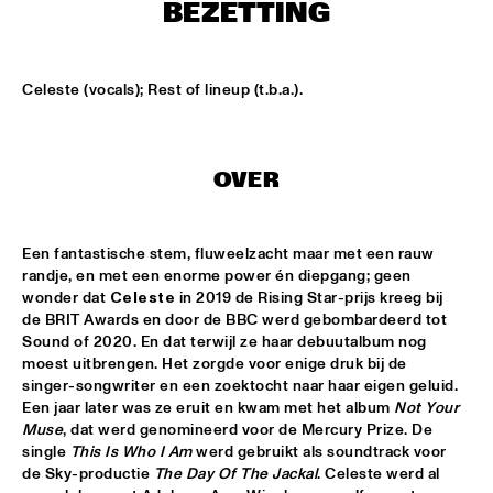
CONGO SQUARE
BEZETTING
CODARTS BIG BAND CONDUCTED BY ILJA REIJNGOUD FEAT. 
JAN VAN DUIKEREN
  •  
15:00
Celeste (vocals); Rest of lineup (t.b.a.).
MISSISSIPPI 
JAMA
  •  
15:00
CODARTS TALENT STAGE
OVER
NON DE JUS & RITA LYNN
  •  
15:00
MISSISSIPPI TERRACE
Een fantastische stem, fluweelzacht maar met een rauw 
randje, en met een enorme power én diepgang; geen 
wonder dat 
Celeste
 in 2019 de Rising Star-prijs kreeg bij 
SANNE SANNE
  •  
15:15
de BRIT Awards en door de BBC werd gebombardeerd tot 
YENISEI
Sound of 2020. En dat terwijl ze haar debuutalbum nog 
moest uitbrengen. Het zorgde voor enige druk bij de 
JOE BONAMASSA & METROPOLE ORKEST CONDUCTED BY 
singer-songwriter en een zoektocht naar haar eigen geluid. 
JULES BUCKLEY
  •  
15:30
Een jaar later was ze eruit en kwam met het album 
Not Your 
NILE
Muse
, dat werd genomineerd voor de Mercury Prize. De 
single 
This Is Who I Am
 werd gebruikt als soundtrack voor 
SONG YI JEON NONET & SAMULNORI NEWDOT 
  •  
15:30
de Sky-productie 
The Day Of The Jackal
. Celeste werd al 
MISSOURI