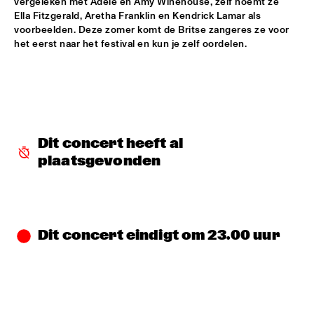
vergeleken met Adele en Amy Winehouse, zelf noemt ze 
Ella Fitzgerald, Aretha Franklin en Kendrick Lamar als 
ALFREDO RODRIGUEZ QUINTET FEATURING SPECIAL GUEST 
voorbeelden. Deze zomer komt de Britse zangeres ze voor 
PEDRITO MARTINEZ
  •  
15:45
het eerst naar het festival en kun je zelf oordelen.  
HUDSON
MANU WITH .MULTIBEAT ‘DE HERONTDEKKING VAN DE 
HEMEL’
  •  
15:45
MURRAY
MRCY
  •  
15:45
Dit concert heeft al 
CONGO
plaatsgevonden
KEMS KRIOL
  •  
16:00
OPERATOR MUSIC CAFÉ
CONVERSATION BENJAMIN HERMAN MEETS ADAM 
Dit concert eindigt om 23.00 uur
O’FARRILL 
  •  
16:00
CENTRAL PARK STAGE 2
YUSU
  •  
16:00
TIGRIS