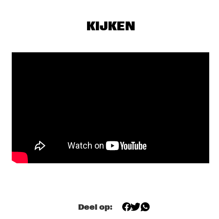
SEU JORGE
  •  
17:00
MAAS
KIJKEN
THE NEST VOL. 4
  •  
17:00
CENTRAL PARK STAGE 1
TONY OVERWATER & ATZKO KOHASHI
  •  
17:15
YENISEI
QUERALT LAHOZ
  •  
17:30
CONGO
AJA MONET
  •  
17:45
MURRAY
CORY WONG MEETS MATTEO MANCUSO
  •  
18:00
CENTRAL PARK STAGE 2
Deel op:
DANILO PÉREZ / JOHN PATITUCCI / ADAM CRUZ  