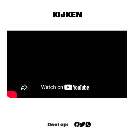
SEU JORGE
  •  
17:00
MAAS
KIJKEN
THE NEST VOL. 4
  •  
17:00
CENTRAL PARK STAGE 1
TONY OVERWATER & ATZKO KOHASHI
  •  
17:15
YENISEI
QUERALT LAHOZ
  •  
17:30
CONGO
AJA MONET
  •  
17:45
MURRAY
CORY WONG MEETS MATTEO MANCUSO
  •  
18:00
CENTRAL PARK STAGE 2
Deel op:
DANILO PÉREZ / JOHN PATITUCCI / ADAM CRUZ  