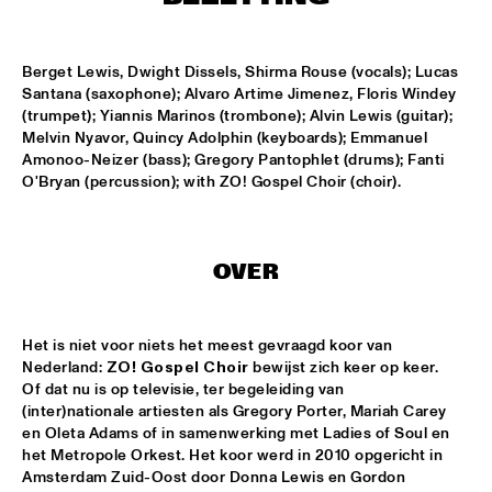
CONGO SQUARE
CODARTS BIG BAND CONDUCTED BY ILJA REIJNGOUD FEAT. 
Berget Lewis, Dwight Dissels, Shirma Rouse (vocals); Lucas 
JAN VAN DUIKEREN
  •  
15:00
Santana (saxophone); Alvaro Artime Jimenez, Floris Windey 
MISSISSIPPI 
(trumpet); Yiannis Marinos (trombone); Alvin Lewis (guitar); 
Melvin Nyavor, Quincy Adolphin (keyboards); Emmanuel 
JAMA
  •  
15:00
Amonoo-Neizer (bass); Gregory Pantophlet (drums); Fanti 
CODARTS TALENT STAGE
O'Bryan (percussion); with ZO! Gospel Choir (choir).
NON DE JUS & RITA LYNN
  •  
15:00
MISSISSIPPI TERRACE
OVER
SANNE SANNE
  •  
15:15
YENISEI
Het is niet voor niets het meest gevraagd koor van 
Nederland: 
ZO! Gospel Choir
 bewijst zich keer op keer. 
JOE BONAMASSA & METROPOLE ORKEST CONDUCTED BY 
JULES BUCKLEY
  •  
15:30
Of dat nu is op televisie, ter begeleiding van 
(inter)nationale artiesten als Gregory Porter, Mariah Carey 
NILE
en Oleta Adams of in samenwerking met Ladies of Soul en 
het Metropole Orkest. Het koor werd in 2010 opgericht in 
SONG YI JEON NONET & SAMULNORI NEWDOT 
  •  
15:30
Amsterdam Zuid-Oost door Donna Lewis en Gordon 
MISSOURI