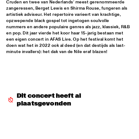
Cruden en twee van Nederlands’ meest gerenommeerde 
zangeressen, Berget Lewis en Shirma Rouse, fungeren als 
ALFREDO RODRIGUEZ QUINTET FEATURING SPECIAL GUEST 
artistiek adviseur. Het repertoire varieert van krachtige, 
PEDRITO MARTINEZ
  •  
15:45
opzwepende black gospel tot ingetogen soulvolle 
HUDSON
nummers en andere populaire genres als jazz, klassiek, R&B 
en pop. Dit jaar vierde het koor haar 15-jarig bestaan met 
MANU WITH .MULTIBEAT ‘DE HERONTDEKKING VAN DE 
een eigen concert in AFAS Live. Op het festival komt het 
HEMEL’
  •  
15:45
doen wat het in 2022 ook al deed (en dat destijds als last-
MURRAY
minute invallers): het dak van de Nile eraf blazen!
MRCY
  •  
15:45
CONGO
KEMS KRIOL
  •  
16:00
OPERATOR MUSIC CAFÉ
Dit concert heeft al 
CONVERSATION BENJAMIN HERMAN MEETS ADAM 
plaatsgevonden
O’FARRILL 
  •  
16:00
CENTRAL PARK STAGE 2
YUSU
  •  
16:00
TIGRIS