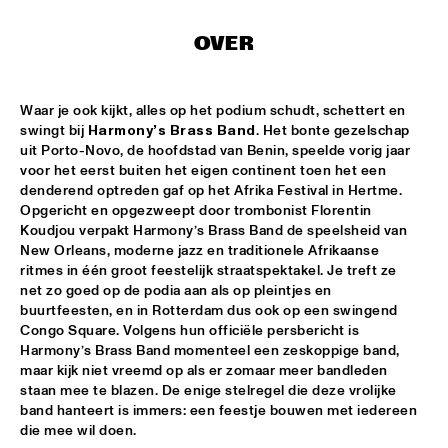
CODARTS TALENT STAGE
OVER
DOO-BOP
  •  
15:00
MISSISSIPPI TERRACE
Waar je ook kijkt, alles op het podium schudt, schettert en 
HARMONY'S BRASS BAND
  •  
15:00
swingt bij 
Harmony’s Brass Band
. Het bonte gezelschap 
CENTRAL PARK STAGE 2
uit Porto-Novo, de hoofdstad van Benin, speelde vorig jaar 
voor het eerst buiten het eigen continent toen het een 
denderend optreden gaf op het Afrika Festival in Hertme. 
PROYECTO JAZZ FOR KIDS
  •  
15:00
Opgericht en opgezweept door trombonist Florentin 
MISSISSIPPI 
Koudjou verpakt Harmony’s Brass Band de speelsheid van 
New Orleans, moderne jazz en traditionele Afrikaanse 
INSOMNIA BRASS BAND
  •  
15:15
ritmes in één groot feestelijk straatspektakel. Je treft ze 
CONGO SQUARE
net zo goed op de podia aan als op pleintjes en 
buurtfeesten, en in Rotterdam dus ook op een swingend 
Congo Square. Volgens hun officiële persbericht is 
CHRISTONE 'KINGFISH' INGRAM
  •  
15:30
Harmony’s Brass Band momenteel een zeskoppige band, 
MAAS
maar kijk niet vreemd op als er zomaar meer bandleden 
staan mee te blazen. De enige stelregel die deze vrolijke 
HAROLD LÓPEZ-NUSSA 'TIMBA A LA AMERICANA' WITH 
band hanteert is immers: een feestje bouwen met iedereen 
GRÉGOIRE MARET, LUQUES CURTIS & RUY ADRIAN LÓPEZ-
die mee wil doen.
NUSSA
  •  
15:30