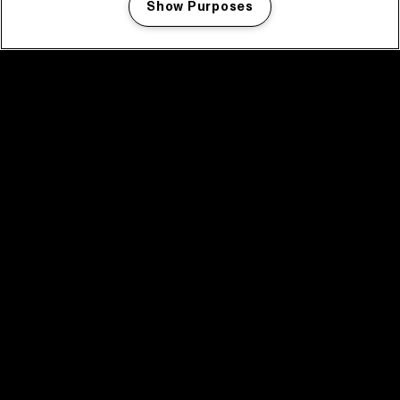
Show Purposes
Manage my cookies
facebook icon
facebook icon
facebook icon
facebook icon
facebook icon
Home
Programma
Programma archief
Nieuws
Tickets
Videoterugblik 2025
2025 in webstories
Spotify