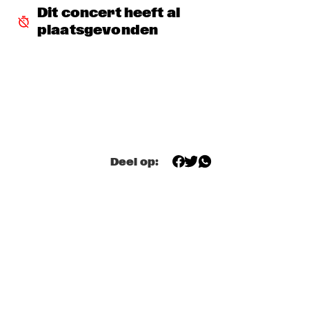
HUDSON
Dit concert heeft al 
plaatsgevonden
MATTHEW HALSALL
  •  
15:30
MADEIRA
PHILIPP RÜTTGERS TRIO
  •  
15:30
YENISEI
ROSEYE
  •  
15:30
MURRAY
Deel op:
JUNGLE BY NIGHT
  •  
15:45
CONGO
AYS
  •  
16:00
TIGRIS
FIRE! ORCHESTRA
  •  
16:00
MISSOURI