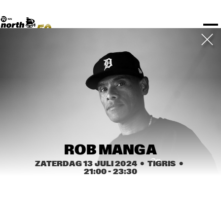
TICKETS
NPO Blend
I love my ears
Fundashon Bon Intenshon
PROGRAMMA'S
Transition Festival
Official website
Compositieopdracht
OVERZICHT
Rotterdam Festivals
Plattegrond
TTEP
PRAKTISCH
SPOTIFY PLAYLISTEN
Rockit Festival
Merchandise
FESTIVAL PARTNERS
STËLZ
UNICEF
ALGEMEEN
Boy Edgar Prijs
Art posters
NSJ50
MEDIA PARTNERS
Rotterdam Tourist Information
KPN
ROTTERDAM
Mojo Jazz mailing
vr 12 jul
za 13 jul
zo 14 jul
OVERIGE PARTNERS
Spotify playlisten
North Sea Round Town
PARTNERS
CURACAO
North Sea Jazz video archief
I love my ears
Blokkenschema
PDF
PROJECTS
OVER NSJ
AGENDA
GEWIJZIGD
ZAAL
TIJD
GENRE
A-Z
ROB MANGA
ZATERDAG 13 JULI 2024
  •  TIGRIS
  •  
21:00
 - 
23:30
SHOWS TOT 20:00
LA REUNIÓN
  •  
15:00