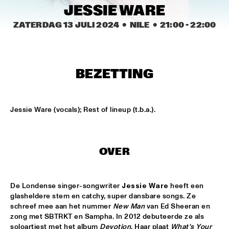
CODARTS TALENT STAGE
JESSIE WARE
ZATERDAG 13 JULI 2024
  •  NILE
  •  
21:00
 - 
22:00
DOO-BOP
  •  
15:00
MISSISSIPPI TERRACE
HARMONY'S BRASS BAND
  •  
15:00
BEZETTING
CENTRAL PARK STAGE 2
PROYECTO JAZZ FOR KIDS
  •  
15:00
Jessie Ware (vocals); Rest of lineup (t.b.a.).
MISSISSIPPI 
INSOMNIA BRASS BAND
  •  
15:15
CONGO SQUARE
OVER
CHRISTONE 'KINGFISH' INGRAM
  •  
15:30
MAAS
De Londense singer-songwriter 
Jessie Ware
 heeft een 
glasheldere stem en catchy, super dansbare songs. Ze 
HAROLD LÓPEZ-NUSSA 'TIMBA A LA AMERICANA' WITH 
schreef mee aan het nummer 
New Man
 van Ed Sheeran en 
GRÉGOIRE MARET, LUQUES CURTIS & RUY ADRIAN LÓPEZ-
zong met SBTRKT en Sampha. In 2012 debuteerde ze als 
NUSSA
  •  
15:30
soloartiest met het album 
Devotion
. Haar plaat 
What’s Your 