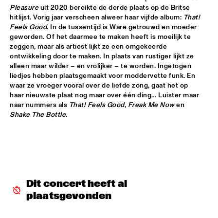
HUDSON
Pleasure
 uit 2020 bereikte de derde plaats op de Britse 
hitlijst. Vorig jaar verscheen alweer haar vijfde album: 
That! 
MATTHEW HALSALL
  •  
15:30
Feels Good
. In de tussentijd is Ware getrouwd en moeder 
MADEIRA
geworden. Of het daarmee te maken heeft is moeilijk te 
zeggen, maar als artiest lijkt ze een omgekeerde 
ontwikkeling door te maken. In plaats van rustiger lijkt ze 
PHILIPP RÜTTGERS TRIO
  •  
15:30
alleen maar wilder – en vrolijker – te worden. Ingetogen 
YENISEI
liedjes hebben plaatsgemaakt voor moddervette funk. En 
waar ze vroeger vooral over de liefde zong, gaat het op 
ROSEYE
  •  
15:30
haar nieuwste plaat nog maar over één ding… Luister maar 
MURRAY
naar nummers als 
That! Feels Good
, 
Freak Me Now
 en 
Shake The Bottle
.
JUNGLE BY NIGHT
  •  
15:45
CONGO
AYS
  •  
16:00
TIGRIS
Dit concert heeft al 
FIRE! ORCHESTRA
  •  
16:00
plaatsgevonden
MISSOURI