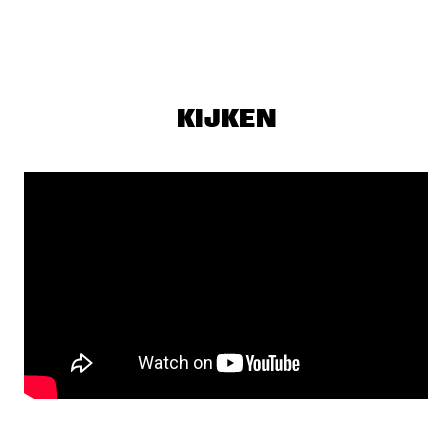
MAITE HONTELÉ'S NATIONAAL JEUGD JAZZ ORKEST GOES 
MAMBO
  •  
17:00
MISSISSIPPI 
INSOMNIA BRASS BAND
  •  
17:15
CONGO SQUARE
KIJKEN
IBRAHIM MAALOUF & THE TRUMPETS OF MICHEL 
ANGE
  •  
17:30
MAAS
SASHA BERLINER
  •  
17:30
YENISEI
SWAN
  •  
17:30
MURRAY
ANCIENT INFINITY ORCHESTRA
  •  
17:45
MADEIRA
DOWNBEAT BLINDFOLD TEST WITH JOEL ROSS
  •  
18:00