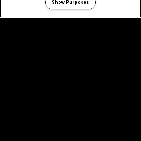
Show Purposes
Manage my cookies
facebook icon
facebook icon
facebook icon
facebook icon
facebook icon
Home
Programma
Programma archief
Nieuws
Tickets
Videoterugblik 2025
2025 in webstories
Spotify