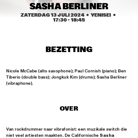
CODARTS TALENT STAGE
SASHA BERLINER
ZATERDAG 13 JULI 2024
  •  YENISEI
  •  
DOO-BOP
  •  
15:00
17:30
 - 
18:45
MISSISSIPPI TERRACE
HARMONY'S BRASS BAND
  •  
15:00
CENTRAL PARK STAGE 2
BEZETTING
PROYECTO JAZZ FOR KIDS
  •  
15:00
MISSISSIPPI 
Nicole McCabe (alto saxophone); Paul Cornish (piano); Ben 
Tiberio (double bass); Jongkuk Kim (drums); Sasha Berliner 
INSOMNIA BRASS BAND
  •  
15:15
(vibraphone).
CONGO SQUARE
CHRISTONE 'KINGFISH' INGRAM
  •  
15:30
OVER
MAAS
HAROLD LÓPEZ-NUSSA 'TIMBA A LA AMERICANA' WITH 
GRÉGOIRE MARET, LUQUES CURTIS & RUY ADRIAN LÓPEZ-
Van rockdrummer naar vibrafonist: een muzikale switch die 
NUSSA
  •  
15:30
niet veel artiesten maakten. De Californische 
Sasha 