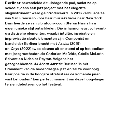
HUDSON
Berliner
 bewandelde dit uitdagende pad, nadat ze op 
school tijdens een jazzproject met het elegante 
MATTHEW HALSALL
  •  
15:30
slaginstrument werd geïntroduceerd. In 2016 verhuisde ze 
van San Francisco voor haar muziekstudie naar New York. 
MADEIRA
Daar leerde ze van vibrafoon-icoon Stefon Harris haar 
eigen unieke stijl ontwikkelen. Die is harmonieus, vol avant-
PHILIPP RÜTTGERS TRIO
  •  
15:30
gardistische elementen, waarbij intuïtie, inspiratie en 
YENISEI
improvisatie sleutelelementen zijn. Componist en 
bandleider Berliner bracht met 
Azalea 
(2019) 
ROSEYE
  •  
15:30
en 
Onyx
 (2022) twee albums uit en stond al op het podium 
met jazzgrootheden als Christian McBride, Cécile McLorin 
MURRAY
Salvant en Nicholas Payton. Volgens het 
gezaghebbende 
All About Jazz
 zit Berliner ‘in hét 
JUNGLE BY NIGHT
  •  
15:45
firmament van de hedendaagse jazz en zal ze voorlopig 
CONGO
haar positie in de hoogste stratosfeer de komende jaren 
vast behouden.’ Een perfect moment om deze hoogvlieger 
AYS
  •  
16:00
te zien debuteren op het festival. 
TIGRIS
FIRE! ORCHESTRA
  •  
16:00
MISSOURI