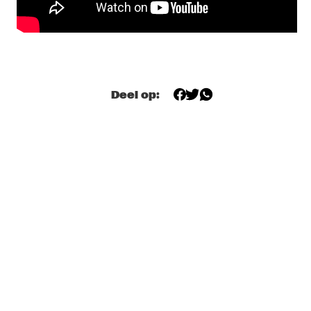
CENTRAL PARK STAGE 1
MESHELL NDEGEOCELLO THE OMNICHORD 
REALBOOK
  •  
18:00
HUDSON
Deel op:
OBONGJAYAR
  •  
18:00
CONGO
ENEMY - DOWNES, ELDH, MADDREN
  •  
18:15
MISSOURI
ELMIENE 
  •  
18:30
DARLING
KC THE FUNKAHOLIC & SIEM
  •  
18:30
TIGRIS
JAZMINE SULLIVAN
  •  
18:45
NILE