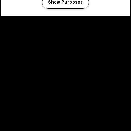
Show Purposes
Manage my cookies
facebook icon
facebook icon
facebook icon
facebook icon
facebook icon
Home
Programma
Programma archief
Nieuws
Tickets
Videoterugblik 2025
2025 in webstories
Spotify