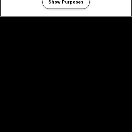
Show Purposes
Manage my cookies
facebook icon
facebook icon
facebook icon
facebook icon
facebook icon
Home
Programma
Programma archief
Nieuws
Tickets
Videoterugblik 2025
2025 in webstories
Spotify