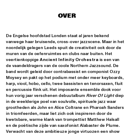
HUDSON
MATTHEW HALSALL
  •  
15:30
OVER
MADEIRA
PHILIPP RÜTTGERS TRIO
  •  
15:30
De Engelse hoofdstad Londen staat al jaren bekend 
vanwege haar bruisende, cross-over jazzscene. Maar in het 
YENISEI
noordelijk gelegen Leeds spuit de creativiteit ook door de 
muren van de oefenruimtes en clubs naar buiten. Het 
ROSEYE
  •  
15:30
veertienkoppige 
Ancient Infinity Orchestra
 is een van 
MURRAY
de vaandeldragers van de coole Northern Jazzsound. De 
band wordt geleid door contrabassist en componist Ozzy 
JUNGLE BY NIGHT
  •  
15:45
Moysey en pakt op het podium met onder meer keyboards, 
harp, viool, hobo, cello, twee bassisten en tenorsaxen, fluit 
CONGO
en percussie flink uit. Het imposante ensemble dook voor 
hun vorig jaar verschenen debuutalbum 
River Of Light
 diep 
AYS
  •  
16:00
in de weelderige poel van soulvolle, spirituele jazz waar 
TIGRIS
grootheden als John en Alice Coltrane en Pharoah Sanders 
in triomfeerden, maar liet zich ook inspireren door de 
FIRE! ORCHESTRA
  •  
16:00
kwetsbare, warme klank van trompettist Matthew Halsall 
en de poëtische zijde van saxofonist Alabaster de Plume. 
MISSOURI
Verwacht van deze ambitieuze jonge virtuozen een show 