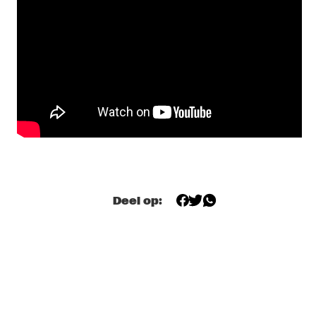
CENTRAL PARK STAGE 1
MESHELL NDEGEOCELLO THE OMNICHORD 
REALBOOK
  •  
18:00
HUDSON
OBONGJAYAR
  •  
18:00
CONGO
ENEMY - DOWNES, ELDH, MADDREN
  •  
18:15
MISSOURI
ELMIENE 
  •  
18:30
Deel op:
DARLING
KC THE FUNKAHOLIC & SIEM
  •  
18:30
TIGRIS
JAZMINE SULLIVAN
  •  
18:45
NILE