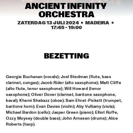
CODARTS TALENT STAGE
ANCIENT INFINITY 
ORCHESTRA
DOO-BOP
  •  
15:00
MISSISSIPPI TERRACE
ZATERDAG 13 JULI 2024
  •  MADEIRA
  •  
17:45
 - 
19:00
HARMONY'S BRASS BAND
  •  
15:00
CENTRAL PARK STAGE 2
BEZETTING
PROYECTO JAZZ FOR KIDS
  •  
15:00
MISSISSIPPI 
Georgie Buchanan (vocals); Joel Stedman (flute, bass 
INSOMNIA BRASS BAND
  •  
15:15
clarinet, congas); Jacob Rider (alto saxophone); Matt Cliffe 
CONGO SQUARE
(alto flute, tenor saxophone); Will Howard (tenor 
saxophone); Oliver Dover (clarinet, baritone saxophone, 
CHRISTONE 'KINGFISH' INGRAM
  •  
15:30
kaval); Khemi Shabazz (oboe); Sam Ehret-Pickett (trumpet, 
MAAS
baritone horn); Evan Davies (violin); Aby Vulliamy (viola); 
Michael Bardon (cello); Jasper Green (piano); Elliot Roffe, 
Ozzy Moysey (double bass); John Arnesen (drums); Alice 
HAROLD LÓPEZ-NUSSA 'TIMBA A LA AMERICANA' WITH 
GRÉGOIRE MARET, LUQUES CURTIS & RUY ADRIAN LÓPEZ-
Roberts (harp).
NUSSA
  •  
15:30