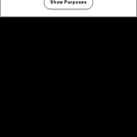
Show Purposes
Manage my cookies
facebook icon
facebook icon
facebook icon
facebook icon
facebook icon
Home
Programma
Programma archief
Nieuws
Tickets
Videoterugblik 2025
2025 in webstories
Spotify