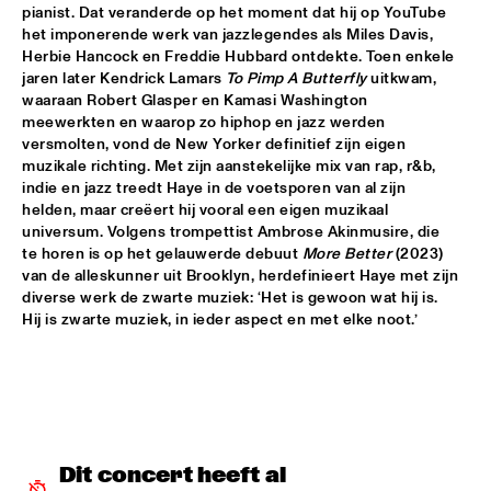
HUDSON
pianist. Dat veranderde op het moment dat hij op YouTube 
het imponerende werk van jazzlegendes als Miles Davis, 
MATTHEW HALSALL
  •  
15:30
Herbie Hancock en Freddie Hubbard ontdekte. Toen enkele 
jaren later Kendrick Lamars 
To Pimp A Butterfly
 uitkwam, 
MADEIRA
waaraan Robert Glasper en Kamasi Washington 
meewerkten en waarop zo hiphop en jazz werden 
PHILIPP RÜTTGERS TRIO
  •  
15:30
versmolten, vond de New Yorker definitief zijn eigen 
YENISEI
muzikale richting. Met zijn aanstekelijke mix van rap, r&b, 
indie en jazz treedt Haye in de voetsporen van al zijn 
ROSEYE
  •  
15:30
helden, maar creëert hij vooral een eigen muzikaal 
universum. Volgens trompettist Ambrose Akinmusire, die 
MURRAY
te horen is op het gelauwerde debuut 
More Better
 (2023) 
van de alleskunner uit Brooklyn, herdefinieert Haye met zijn 
JUNGLE BY NIGHT
  •  
15:45
diverse werk de zwarte muziek: ‘Het is gewoon wat hij is. 
CONGO
Hij is zwarte muziek, in ieder aspect en met elke noot.’
AYS
  •  
16:00
TIGRIS
FIRE! ORCHESTRA
  •  
16:00
MISSOURI
Dit concert heeft al 