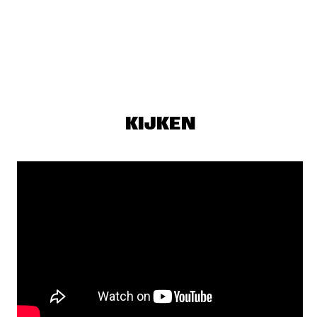
MAITE HONTELÉ'S NATIONAAL JEUGD JAZZ ORKEST GOES 
MAMBO
  •  
17:00
MISSISSIPPI 
INSOMNIA BRASS BAND
  •  
17:15
CONGO SQUARE
IBRAHIM MAALOUF & THE TRUMPETS OF MICHEL 
ANGE
  •  
17:30
KIJKEN
MAAS
SASHA BERLINER
  •  
17:30
YENISEI
SWAN
  •  
17:30
MURRAY
ANCIENT INFINITY ORCHESTRA
  •  
17:45
MADEIRA
DOWNBEAT BLINDFOLD TEST WITH JOEL ROSS
  •  
18:00