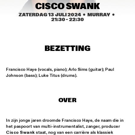
CODARTS TALENT STAGE
CISCO SWANK
ZATERDAG 13 JULI 2024
  •  MURRAY
  •  
DOO-BOP
  •  
15:00
21:30
 - 
22:30
MISSISSIPPI TERRACE
HARMONY'S BRASS BAND
  •  
15:00
CENTRAL PARK STAGE 2
BEZETTING
PROYECTO JAZZ FOR KIDS
  •  
15:00
MISSISSIPPI 
Francisco Haye (vocals, piano); Arlo Sims (guitar); Paul 
Johnson (bass); Luke Titus (drums).
INSOMNIA BRASS BAND
  •  
15:15
CONGO SQUARE
OVER
CHRISTONE 'KINGFISH' INGRAM
  •  
15:30
MAAS
HAROLD LÓPEZ-NUSSA 'TIMBA A LA AMERICANA' WITH 
In zijn jonge jaren droomde Francisco Haye, de naam die in 
GRÉGOIRE MARET, LUQUES CURTIS & RUY ADRIAN LÓPEZ-
het paspoort van multi-instrumentalist, zanger, producer 
NUSSA
  •  
15:30
Cisco Swank
 staat, nog van een carrière als klassiek 