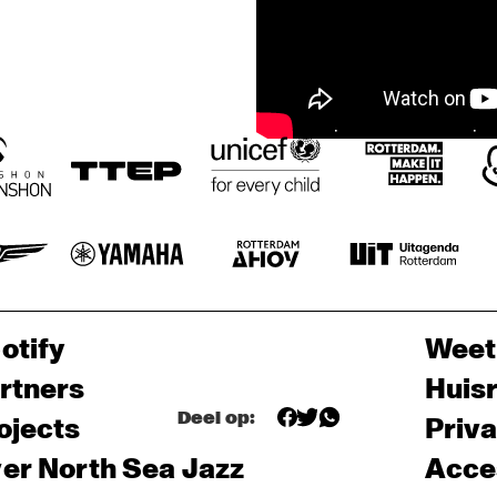
otify
Weet
rtners
Huis
Deel op:
ojects
Priv
er North Sea Jazz
Acces