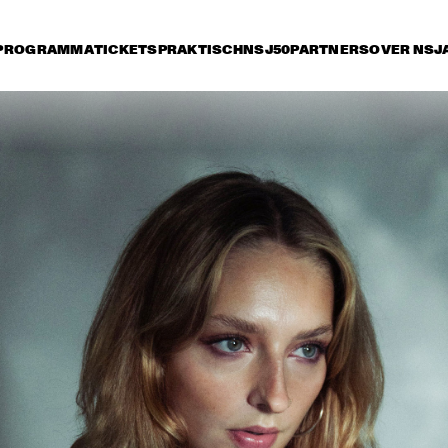
PROGRAMMA
TICKETS
PRAKTISCH
NSJ50
PARTNERS
OVER NSJ
rijdag 12 juli
zaterdag 13 juli
zondag 14 juli
15:30
16:00
16:30
17:00
17:30
18:00
18:30
1
ANDRÉ 3000 NEW 
BLUE SUN LIVE
HAROLD LÓPEZ-
MESHELL 
NUSSA 'TIMBA A LA 
NDEGEOCELLO TH
AMERICANA' WITH 
OMNICHORD 
GRÉGOIRE MARET, 
REALBOOK
LUQUES CURTIS & RUY 
ADRIAN LÓPEZ-
ANOUK & 
JA
NUSSA
METROPOLE 
SU
ORKEST 