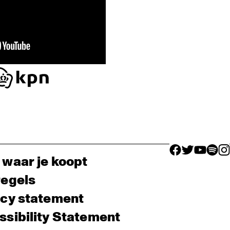
facebook icon
facebook ico
facebook 
facebo
fac
 waar je koopt
regels
acy statement
sibility Statement