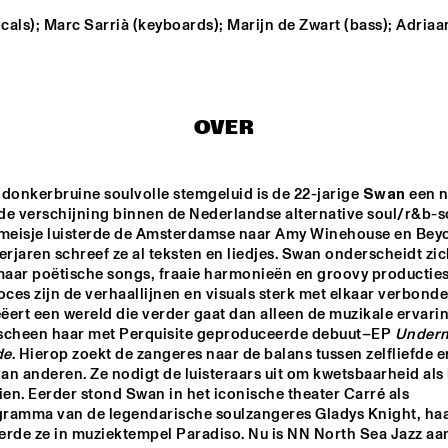
als); Marc Sarrià (keyboards); Marijn de Zwart (bass); Adriaa
FIRE! ORCHESTRA
ENEMY - DOW
ELDH, MADD
PHILIPP RÜTTGERS 
SASHA BERLINER
OVER
TRIO
AYS
KC THE 
donkerbruine soulvolle stemgeluid is de 22-jarige 
Swan
 een n
de verschijning binnen de Nederlandse alternative soul/r&b-sc
 meisje luisterde de Amsterdamse naar Amy Winehouse en Beyon
erjaren schreef ze al teksten en liedjes. Swan onderscheidt zic
maar poëtische songs, fraaie harmonieën en groovy producties. 
15:30
16:00
16:30
17:00
17:30
18:00
18:30
1
oces zijn de verhaallijnen en visuals sterk met elkaar verbonden
ert een wereld die verder gaat dan alleen de muzikale ervaring
YECTO JAZZ 
MAITE 
 KIDS
HONTELÉ'S 
scheen haar met Perquisite geproduceerde debuut–EP 
Undern
NATIONAAL 
de
. Hierop zoekt de zangeres naar de balans tussen zelfliefde en
JEUGD JAZZ 
ORKEST GOES 
n anderen. Ze nodigt de luisteraars uit om kwetsbaarheid als 
MAMBO
O-BOP
ien. Eerder stond Swan in het iconische theater Carré als 
ramma van de legendarische soulzangeres Gladys Knight, haa
erde ze in muziektempel Paradiso. Nu is NN North Sea Jazz aan