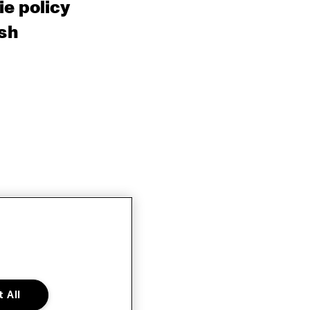
e policy
sh
 All