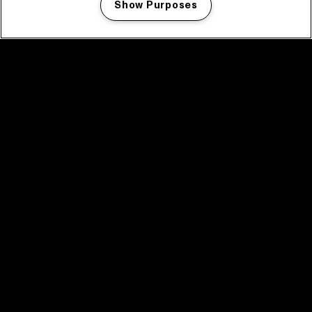
Show Purposes
Manage my cookies
facebook icon
facebook icon
facebook icon
facebook icon
facebook icon
Home
Programma
Programma archief
Nieuws
Tickets
Videoterugblik 2025
2025 in webstories
Spotify