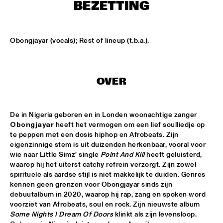
CODARTS TALENT STAGE
BEZETTING
DOO-BOP
  •  
15:00
MISSISSIPPI TERRACE
Obongjayar (vocals); Rest of lineup (t.b.a.).
HARMONY'S BRASS BAND
  •  
15:00
CENTRAL PARK STAGE 2
OVER
PROYECTO JAZZ FOR KIDS
  •  
15:00
MISSISSIPPI 
De in Nigeria geboren en in Londen woonachtige zanger 
Obongjayar
 heeft het vermogen om een lief soulliedje op 
INSOMNIA BRASS BAND
  •  
15:15
te peppen met een dosis hiphop en Afrobeats. Zijn 
CONGO SQUARE
eigenzinnige stem is uit duizenden herkenbaar, vooral voor 
wie naar Little Simz’ single 
Point And Kill
 heeft geluisterd, 
waarop hij het uiterst catchy
refrein verzorgt. Zijn zowel 
CHRISTONE 'KINGFISH' INGRAM
  •  
15:30
spirituele als aardse stijl is niet makkelijk te duiden. Genres 
MAAS
kennen geen grenzen voor Obongjayar sinds zijn 
debuutalbum in 2020, waarop hij rap, zang en spoken word 
HAROLD LÓPEZ-NUSSA 'TIMBA A LA AMERICANA' WITH 
voorziet van Afrobeats, soul en rock. Zijn nieuwste album 
GRÉGOIRE MARET, LUQUES CURTIS & RUY ADRIAN LÓPEZ-
Some Nights I Dream Of Doors 
klinkt als zijn levensloop. 
NUSSA
  •  
15:30