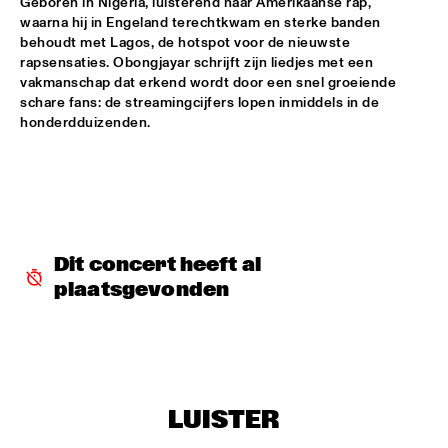
Geboren in Nigeria, luisterend naar Amerikaanse rap, 
HUDSON
waarna hij in Engeland terechtkwam en sterke banden 
behoudt met Lagos, de hotspot voor de nieuwste 
MATTHEW HALSALL
  •  
15:30
rapsensaties. Obongjayar schrijft zijn liedjes met een 
MADEIRA
vakmanschap dat erkend wordt door een snel groeiende 
schare fans: de streamingcijfers lopen inmiddels in de 
PHILIPP RÜTTGERS TRIO
  •  
15:30
honderdduizenden.
YENISEI
ROSEYE
  •  
15:30
MURRAY
JUNGLE BY NIGHT
  •  
15:45
Dit concert heeft al 
CONGO
plaatsgevonden
AYS
  •  
16:00
TIGRIS
FIRE! ORCHESTRA
  •  
16:00
LUISTER
MISSOURI