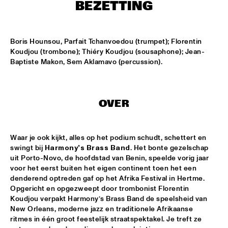
MISSISSIPPI TERRACE
BEZETTING
ARTEZ BIG COLLECTIVE CONDUCTED BY JASPER LE 
CLERCQ & PHILIPP RÜTTGERS
  •  
15:15
Boris Hounsou, Parfait Tchanvoedou (trumpet); Florentin 
MISSISSIPPI 
Koudjou (trombone); Thiéry Koudjou (sousaphone); Jean-
Baptiste Makon, Sem Aklamavo (percussion).
ALEXINE
  •  
15:15
CODARTS TALENT STAGE
DATS IT BB
  •  
15:15
OVER
CENTRAL PARK STAGE 2
Waar je ook kijkt, alles op het podium schudt, schettert en 
BVR FLAMENCO BIG BAND
  •  
15:30
swingt bij 
Harmony’s Brass Band
. Het bonte gezelschap 
MADEIRA
uit Porto-Novo, de hoofdstad van Benin, speelde vorig jaar 
voor het eerst buiten het eigen continent toen het een 
HARMONY'S BRASS BAND
  •  
15:45
denderend optreden gaf op het Afrika Festival in Hertme. 
CONGO SQUARE
Opgericht en opgezweept door trombonist Florentin 
Koudjou verpakt Harmony’s Brass Band de speelsheid van 
New Orleans, moderne jazz en traditionele Afrikaanse 
IRREVERSIBLE ENTANGLEMENTS
  •  
15:45
ritmes in één groot feestelijk straatspektakel. Je treft ze 
MISSOURI