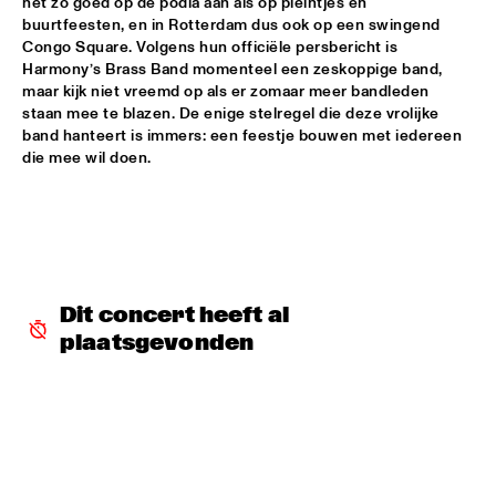
net zo goed op de podia aan als op pleintjes en 
buurtfeesten, en in Rotterdam dus ook op een swingend 
POTTER/MEHLDAU/PATITUCCI/BLAKE
  •  
16:00
Congo Square. Volgens hun officiële persbericht is 
HUDSON
Harmony’s Brass Band momenteel een zeskoppige band, 
maar kijk niet vreemd op als er zomaar meer bandleden 
staan mee te blazen. De enige stelregel die deze vrolijke 
EMILY KING
  •  
16:00
band hanteert is immers: een feestje bouwen met iedereen 
DARLING
die mee wil doen.
IDEMA/SERIERSE QUARTET
  •  
16:00
YENISEI
MSCCRUDEN
  •  
16:00
TIGRIS
Dit concert heeft al 
THE NORTH SEA JAZZ CONVERSATION WITH PJ 
plaatsgevonden
MORTON
  •  
16:00
CENTRAL PARK STAGE 1
SHIRMA ROUSE & ORCHESTRA OF THE ROYAL 
NETHERLANDS AIR FORCE 'CELEBRATING ARETHA 
FRANKLIN'
  •  
16:00
NILE