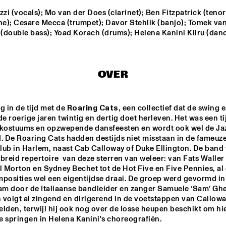
BAGGIANI WITH 
WOLFERT 
i (vocals); Mo van der Does (clarinet); Ben Fitzpatrick (tenor 
BREDERODE
e); Cesare Mecca (trumpet); Davor Stehlik (banjo); Tomek van
ECHO JULIET
SEBASTIAN FLOR
(double bass); Yoad Korach (drums); Helena Kanini Kiiru (danc
HIROMI THE PIANO 
CHARLES LLOYD & THE 
QUINTET
MARVELS FT. BILL 
FRISELL
OVER
EMMA-JEAN 
KOJEY RADI
THACKRAY
g in de tijd met de 
Roaring Cats
, een collectief dat de swing e
de roerige jaren twintig en dertig doet herleven. Het was een tij
 kostuums en opzwepende dansfeesten en wordt ook wel de Jaz
 De Roaring Cats hadden destijds niet misstaan in de fameuze
15:30
16:00
16:30
17:00
17:30
18:00
18:30
1
ub in Harlem, naast Cab Calloway of Duke Ellington. De band v
breid repertoire  van deze sterren van weleer: van Fats Waller t
Z FOCUS BIG 
CUBOP CITY BIG 
ALUNE 
ND
BAND & RANDAL 
l Morton en Sydney Bechet tot de Hot Five en Five Pennies, al 
CORSEN 
posities wel een eigentijdse draai. De groep werd gevormd in 
'ANTILLEAN 
SALSA'
m door de Italiaanse bandleider en zanger Samuele ‘Sam’ Ghez
CODARTS TALENT STAGE
 volgt al zingend en dirigerend in de voetstappen van Callowa
lden, terwijl hij ook nog over de losse heupen beschikt om hie
te springen in Helena Kanini's choreografiën.  