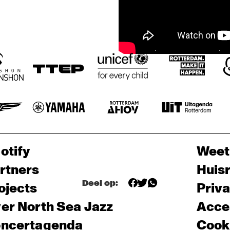
otify
Weet
rtners
Huis
Deel op:
ojects
Priv
er North Sea Jazz
Acces
ncertagenda
Cooki