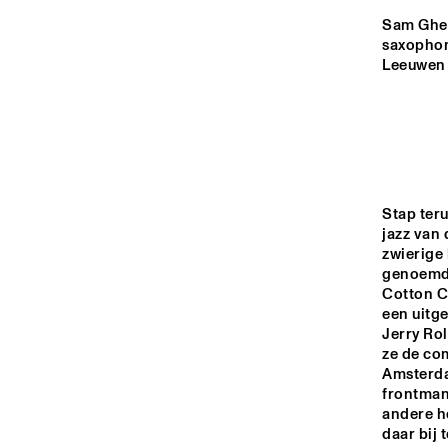
YENISEI
Sam Ghezz
saxophon
Leeuwen 
TIGRIS
HUDSON
DARLING
Stap teru
jazz van 
zwierige
genoemd.
14:00
14:30
15:00
Cotton Cl
een uitge
JAZ
BA
Jerry Rol
MISSISSIPPI
ze de com
Amsterda
CODARTS TALENT 
frontman
andere he
STAGE
daar bij 