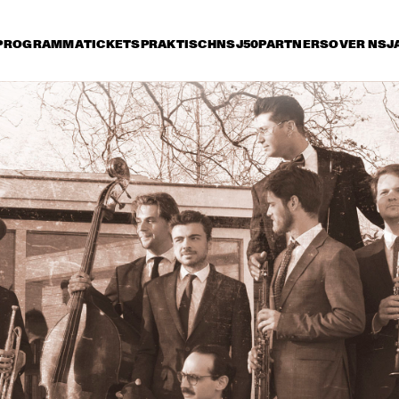
PROGRAMMA
TICKETS
PRAKTISCH
NSJ50
PARTNERS
OVER NSJ
vrijdag 8 juli
zaterdag 9 juli
zondag 10 juli
15:30
16:00
16:30
17:00
17:30
18:00
18:30
1
CORY WONG FEAT. 
ZO! GOSPEL 
DAVE KOZ
CHOIR FT. 
SHIRMA ROUSE & 
BERGET LEWIS
FATOUMATA DIAWARA
HE
NEW COOL 
NATE SMITH + 
COLLECTIVE
KINFOLK