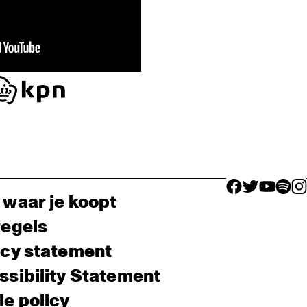
facebook icon
facebook ico
facebook 
facebo
fac
 waar je koopt
regels
acy statement
sibility Statement
e policy