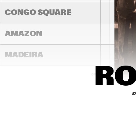
ROARING 
CONGO SQUARE
AMAZON
MADEIRA
RO
14:00
14:30
15:00
MISSOURI
Z
MURRAY