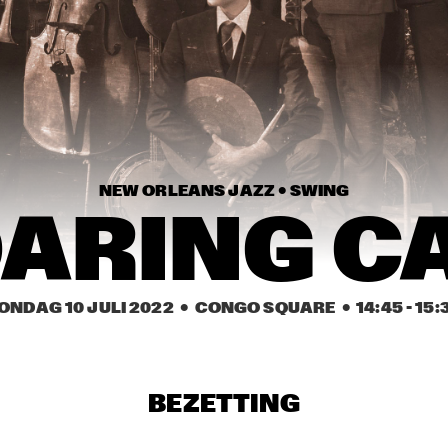
CATS
ROARING CATS
LEDISI & LISA FISCHER 
JA
WITH METROPOLE 
ORKEST CONDUCTED 
BY JULES BUCKLEY - 
‘MISSISSIPPI GODDAM’ 
AN HOMAGE TO NINA 
GUSTAVO 
IMMANUEL WILKINS 
SIMONE 
SANTAOLALLA 
QUARTET
'DESANDANDO EL 
NEW ORLEANS JAZZ • 
SWING
CAMINO'  
ARING C
15:30
16:00
16:30
17:00
17:30
18:00
18:30
1
TIJN WYBENGA & 
BEN LAMAR GAY
AM.OK
ONDAG 10 JULI 2022
  •  CONGO SQUARE
  •  
14:45
 - 
15:
SMANDEM.
CKTRL
BEZETTING
CELANO 
GUY SALAMON 
AV
BADENHORST 
GROUP
QU