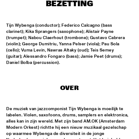
CENTRAL PARK STAGE
BEZETTING
ROARING CATS
  •  
14:45
CONGO SQUARE
Tijn Wybenga (conductor); Federico Calcagno (bass 
clarinet); Kika Sprangers (saxophone); Alistair Payne 
(trumpet); Nabou Claerhout (trombone); Gustavo Cabrera 
JAZZ FOCUS BIG BAND
  •  
15:00
(violin); George Dumitriu, Yanna Pelser (viola); Pau Sola 
MISSISSIPPI
(cello); Vuma Levin, Nawras Altaky (oud); Teis Semey 
(guitar); Alessandro Fongaro (bass); Jamie Peet (drums); 
CELANO BADENHORST BAGGIANI WITH WOLFERT 
Daniel Bolba (percussion).
BREDERODE
  •  
15:15
YENISEI
CORY WONG FEAT. DAVE KOZ
  •  
15:15
OVER
NILE
GUSTAVO SANTAOLALLA 'DESANDANDO EL CAMINO'  
De muziek van jazzcomponist Tijn Wybenga is moeilijk te 
  •  
15:15
labelen. Violen, saxofoons, drums, samplers en elektronica, 
MADEIRA
alles kan in zijn wereld. Met zijn band AM.OK (Amsterdam 
Modern Orkest) richtte hij een nieuw muzikaal gezelschap 
HIROMI THE PIANO QUINTET
  •  
15:15
op waarmee Wybenga de diversiteit in de jonge 
HUDSON