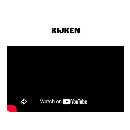
GUY SALAMON GROUP
  •  
17:00
YENISEI
IMMANUEL WILKINS QUARTET
  •  
17:15
KIJKEN
MADEIRA
PANEL: DIASPORA SOUNDS WITH NUBYA GARCIA AND 
MELANIE CHARLES 
  •  
17:15
MISSISSIPPI TERRACE
CHARLES LLOYD & THE MARVELS FT. BILL FRISELL
  •  
17:30
HUDSON
CKTRL
  •  
17:30
MURRAY
BEN LAMAR GAY
  •  
17:45
MISSOURI
NATE SMITH + KINFOLK
  •  
17:45