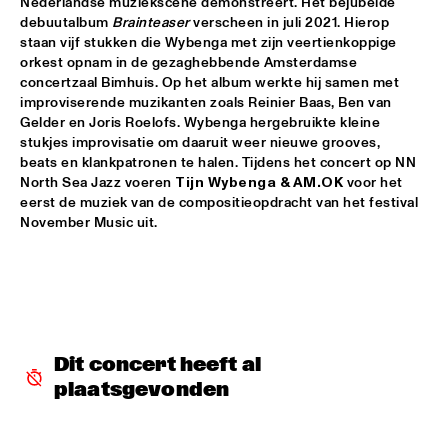
Nederlandse muziekscene demonstreert. Het bejubelde 
debuutalbum 
Brainteaser
 verscheen in juli 2021. Hierop 
CODARTS TALENT STAGE
  •  
15:30
staan vijf stukken die Wybenga met zijn veertienkoppige 
orkest opnam in de gezaghebbende Amsterdamse 
CODARTS TALENT STAGE
concertzaal Bimhuis. Op het album werkte hij samen met 
improviserende muzikanten zoals Reinier Baas, Ben van 
ECHO JULIET
  •  
15:30
Gelder en Joris Roelofs. Wybenga hergebruikte kleine 
TIGRIS
stukjes improvisatie om daaruit weer nieuwe grooves, 
beats en klankpatronen te halen. Tijdens het concert op NN 
NEW COOL COLLECTIVE
  •  
15:30
North Sea Jazz voeren 
Tijn Wybenga & AM.OK
 voor het 
eerst de muziek van de compositieopdracht van het festival 
CONGO
November Music uit.
SMANDEM.
  •  
15:30
MURRAY
LEO BLOKHUIS: A STORY ON NEW ORLEANS
  •  
15:45
MISSISSIPPI TERRACE
Dit concert heeft al 
plaatsgevonden
TIJN WYBENGA & AM.OK
  •  
15:45
MISSOURI