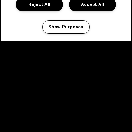
Reject All
Accept All
Show Purposes
Manage my cookies
facebook icon
facebook icon
facebook icon
facebook icon
facebook icon
Home
Programma
Programma archief
Nieuws
Tickets
Videoterugblik 2025