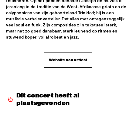
thuishoren. Op het podium benadert Joseph de muziek al 
jarenlang in de traditie van de West-Afrikaanse griots en de 
CODARTS TALENT STAGE
  •  
15:30
calypsonians van zijn geboorteland Trinidad; hij is een 
muzikale verhalenverteller. Dat alles met ontegenzeggelijk 
CODARTS TALENT STAGE
veel soul en funk. Zijn composities zijn tekstueel sterk, 
maar net zo goed dansbaar, sterk leunend op ritmes en 
ECHO JULIET
  •  
15:30
stuwend koper, vol afrobeat en jazz.
TIGRIS
NEW COOL COLLECTIVE
  •  
15:30
Website van artiest
CONGO
SMANDEM.
  •  
15:30
MURRAY
Dit concert heeft al 
LEO BLOKHUIS: A STORY ON NEW ORLEANS
  •  
15:45
plaatsgevonden
MISSISSIPPI TERRACE
TIJN WYBENGA & AM.OK
  •  
15:45
MISSOURI