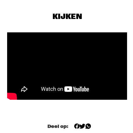
GUY SALAMON GROUP
  •  
17:00
YENISEI
KIJKEN
IMMANUEL WILKINS QUARTET
  •  
17:15
MADEIRA
PANEL: DIASPORA SOUNDS WITH NUBYA GARCIA AND 
MELANIE CHARLES 
  •  
17:15
MISSISSIPPI TERRACE
CHARLES LLOYD & THE MARVELS FT. BILL FRISELL
  •  
17:30
HUDSON
CKTRL
  •  
17:30
MURRAY
BEN LAMAR GAY
  •  
17:45
MISSOURI
Deel op:
NATE SMITH + KINFOLK
  •  
17:45