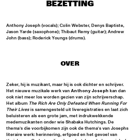
CENTRAL PARK STAGE
BEZETTING
ROARING CATS
  •  
14:45
CONGO SQUARE
Anthony Joseph (vocals); Colin Webster, Denys Baptiste, 
Jason Yarde (saxophone); Thibaut Remy (guitar); Andrew 
John (bass); Roderick Youngs (drums).
JAZZ FOCUS BIG BAND
  •  
15:00
MISSISSIPPI
CELANO BADENHORST BAGGIANI WITH WOLFERT 
OVER
BREDERODE
  •  
15:15
YENISEI
Zeker, hij is muzikant, maar hij is ook dichter en schrijver. 
CORY WONG FEAT. DAVE KOZ
  •  
15:15
Het nieuwe muzikale werk van 
Anthony Joseph
 kan dan 
NILE
ook niet meer los worden gezien van zijn schrijverschap. 
Het album 
The Rich Are Only Defeated When Running For 
GUSTAVO SANTAOLALLA 'DESANDANDO EL CAMINO'  
Their Lives
 is samengesteld uit liveregistraties en laat zich 
  •  
15:15
beluisteren als een grote jam, met indrukwekkende 
MADEIRA
medemuzikanten onder wie Shabaka Hutchings. De 
thema’s die voorbijkomen zijn ook de thema’s van Josephs 
HIROMI THE PIANO QUINTET
  •  
15:15
literaire werk: herinnering, erfgoed en het gevoel van 
HUDSON