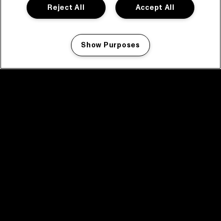
Reject All
Accept All
Show Purposes
Manage my cookies
facebook icon
facebook icon
facebook icon
facebook icon
facebook icon
Home
Programma
Programma archief
Nieuws
Tickets
Videoterugblik 2025