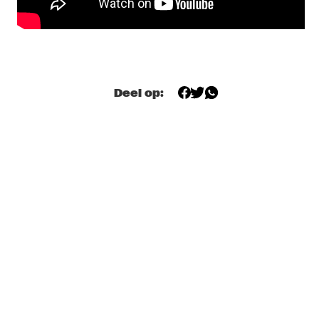
MISSISSIPPI TERRACE
JOHN MCLAUGHLIN AND THE 4TH DIMENSION WITH 
SPECIAL GUEST JANY MCPHERSON
  •  
18:15
HUDSON
Deel op:
MALCOLM JIYANE TREE-O
  •  
18:15
MISSOURI
JOE ARMON-JONES (DJ SET)
  •  
18:30
TIGRIS
LINDA FREDRIKSSON 'JUNIPER'
  •  
18:45
YENISEI
NONA
  •  
18:45
MISSISSIPPI
SABRINA CLAUDIO
  •  
19:00
DARLING