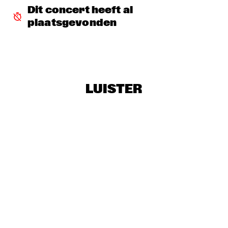
FAY CLAASSEN & PETER BEETS NEW JAZZ ORCHESTRA    
  •  
16:00
Dit concert heeft al 
HUDSON
plaatsgevonden
TROMBONE SHORTY & ORLEANS AVENUE
  •  
16:45
MAAS
BRINTEX COLLECTIVE
  •  
17:00
LUISTER
CONGO SQUARE
DUTCH JAZZ COLLECTIVE FT. BENJAMIN HERMAN & JAN 
VAN DUIKEREN
  •  
17:00
MISSISSIPPI
HERBIE HANCOCK
  •  
17:00
AMAZON
KRIS DAVIS 'DIATOM RIBBONS'
  •  
17:00
YENISEI
MICHELLE DAVID & THE TRUE-TONES
  •  
17:00