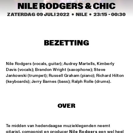
CONGO SQUARE
NILE RODGERS & CHIC
ZATERDAG 09 JULI 2022
  •  NILE
  •  
23:15
 - 
00:30
CARDIFF UNI BIG BAND
  •  
15:00
MISSISSIPPI
KIFFKIFF
  •  
15:15
BEZETTING
CENTRAL PARK STAGE
LOUS AND THE YAKUZA
  •  
15:15
Nile Rodgers (vocals, guitar); Audrey Martells, Kimberly 
DARLING
Davis (vocals); Brandon Wright (saxophone); Steve 
Jankowski (trumpet); Russell Graham (piano); Richard Hilton 
MARTÍ MITJAVILA TRIO
  •  
15:15
(keyboards); Jerry Barnes (bass); Ralph Rolle (drums).
YENISEI
CODARTS TALENT STAGE
  •  
15:30
OVER
CODARTS TALENT STAGE
ERIC INEKE & THE FRANS ELSEN FACTOR
  •  
15:30
Te midden van hedendaagse muzieklegenden neemt 
MADEIRA
gitarist, componist en producer 
Nile Rodgers
 een wel heel 