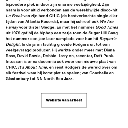
bijzondere plek in door zijn enorme veelzijdigheid. Zijn 
JETT REBEL
  •  
15:30
naam is voor altijd verbonden aan de wereldwijde disco-hit 
NILE
Le Freak
 van zijn band 
CHIC 
(de bestverkochte single aller 
tijden van Atlantic Records), maar hij schreef ook 
We Are 
Family 
voor Sister Sledge. En met het nummer 
Good Times
DANIEL LANOIS
  •  
15:45
uit 1979 gaf hij de hiphop een zetje toen de Sugar Hill Gang 
CONGO
het nummer een jaar later samplede voor hun hit 
Rapper’s 
Delight
. In de jaren tachtig groeide Rodgers uit tot een 
HAN 80 - HAN BENNINK, AKI TAKASE, BEN VAN GELDER & 
veelgevraagd producer. Hij werkte onder meer met Diana 
REINIER BAAS, ICP ORCHESTRA
  •  
15:45
Ross, David Bowie, Debbie Harry en, recenter, Daft Punk. 
MISSOURI
Intussen is er na decennia ook weer een nieuwe plaat van 
CHIC, 
It’s About Time
, en reist Rodgers de wereld over om 
DRUM CLINIC: LOUIS COLE
  •  
15:45
elk festival waar hij komt plat te spelen; van Coachella en 
MISSISSIPPI TERRACE
Glastonbury tot NN North Sea Jazz.
BEAU ZWART
  •  
16:00
TIGRIS
Website van artiest
DRAGONFRUIT
  •  
16:00
MURRAY