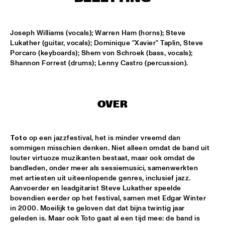
MISSISSIPPI
REIN DE GRAAFF ALTO MADNESS WITH SPECIAL GUEST 
Joseph Williams (vocals); Warren Ham (horns); Steve 
RONNIE CUBER
  •  
15:15
Lukather (guitar, vocals); Dominique "Xavier" Taplin, Steve 
MADEIRA
Porcaro (keyboards); Shem von Schroek (bass, vocals); 
Shannon Forrest (drums); Lenny Castro (percussion).
SLY5THAVE WITH RE:FRESHED ORCHESTRA 
  •  
15:15
DARLING
WENDEL + LAGE
  •  
15:30
OVER
VOLGA
SAMM HENSHAW
  •  
15:30
Toto 
op een jazzfestival, het is minder vreemd dan 
sommigen misschien denken. Niet alleen omdat de band uit 
MAAS
louter virtuoze muzikanten bestaat, maar ook omdat de 
bandleden, onder meer als sessiemusici, samenwerkten 
THE CALIFORNIA HONEYDROPS
  •  
15:30
met artiesten uit uiteenlopende genres, inclusief jazz. 
CONGO SQUARE
Aanvoerder en leadgitarist Steve Lukather speelde 
bovendien eerder op het festival, samen met Edgar Winter 
GARY BARTZ FEATURING RAVI COLTRANE & CHARLES 
in 2000. Moeilijk te geloven dat dat bijna twintig jaar 
TOLLIVER
  •  
16:00
geleden is. Maar ook Toto gaat al een tijd mee: de band is 
HUDSON