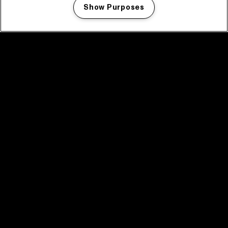
Show Purposes
Manage my cookies
facebook icon
facebook icon
facebook icon
facebook icon
facebook icon
Home
Programma
Programma archief
Nieuws
Tickets
Videoterugblik 2025
2025 in webstories
Spotify