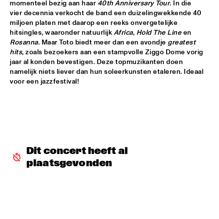
momenteel bezig aan haar 
40th Anniversary Tour
. In die 
vier decennia verkocht de band een duizelingwekkende 40 
MIXMONK
  •  
16:00
miljoen platen met daarop een reeks onvergetelijke 
YENISEI
hitsingles, waaronder natuurlijk 
Africa
, 
Hold The Line
 en 
Rosanna
. Maar Toto biedt meer dan een avondje 
greatest 
hits
, zoals bezoekers aan een stampvolle Ziggo Dome vorig 
NON DE JUS & RITA LYNN
  •  
16:00
jaar al konden bevestigen. Deze topmuzikanten doen 
TIGRIS
namelijk niets liever dan hun soleerkunsten etaleren. Ideaal 
voor een jazzfestival! 
MY BABY
  •  
16:15
NILE
THE TESKEY BROTHERS
  •  
16:15
CONGO
Dit concert heeft al 
BREWER + HEKSELMAN
  •  
16:30
plaatsgevonden
VOLGA
METROPOLE ORKEST WITH LIZZ WRIGHT, BECCA STEVENS & 
CAMILA MEZA
  •  
17:00
AMAZON