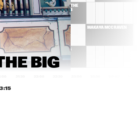
 THE 
CORY HENRY & THE 
S 
FUNK APOSTLES
MARK GUILIANA JAZZ 
MAKAYA MCCRAVEN
QUARTET
THE BRASS 
FUNKEYS
HE BIG 
1:00
21:30
22:00
22:30
23:00
23:30
00:00
00:30
3:15
JOSÉ JAMES
TYPHOON & JEF 
NEVE
JEROEN VAN VLIET 
ATMOSPHÈRES: 
MOON TRIO
HAMASYAN 
HENRIKSEN AARSET 
BANG
MARQUIS HILL 
JORIS POSTHUMUS 
BLACKTET
GROUP