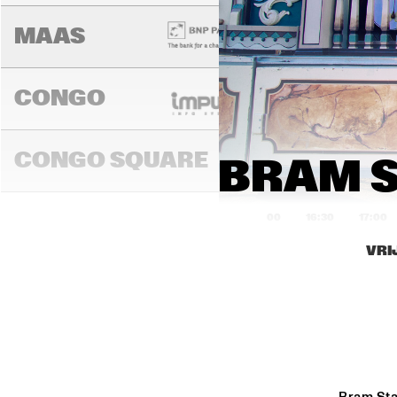
MAAS
CONGO
CONGO SQUARE
BRAM S
16:00
16:30
17:00
VRI
DARLING
MADEIRA