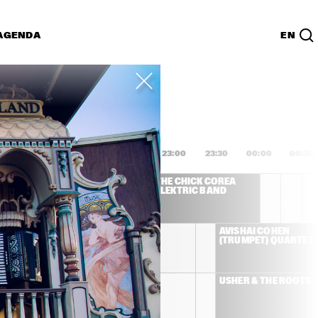
AGENDA
EN
Lijst
PDF
1:00
21:30
22:00
22:30
23:00
23:30
00:00
00:30
WINWOOD
THE CHICK COREA 
ELEKTRIC BAND
DHAFER YOUSSEF
AVISHAI COHEN 
(TRUMPET) QUARTET
JOSS STONE
USHER & THE ROOTS