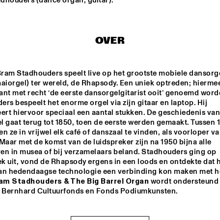
dhouders (dance organ, guitar).
PHILIPPE LEMM TRIO
LABTRIO
GL
OVER
LEE BIG 
CABOCUBAJAZZ
JEANGU 
MACROOY
Bram Stadhouders speelt live op het grootste mobiele dansorge
aaiorgel) ter wereld, de Rhapsody. Een uniek optreden; hierme
nt met recht ‘de eerste dansorgelgitarist ooit’ genoemd worde
STA
DERS
rs bespeelt het enorme orgel via zijn gitaar en laptop. Hij 
THE 
BAR
rt hiervoor speciaal een aantal stukken. De geschiedenis van 
OR
 gaat terug tot 1850, toen de eerste werden gemaakt. Tussen 1
n ze in vrijwel elk café of danszaal te vinden, als voorloper va
17:30
18:00
18:30
19:00
19:30
20:00
20:30
2
Maar met de komst van de luidspreker zijn na 1950 bijna alle 
en in musea of bij verzamelaars beland. Stadhouders ging op 
COLLECTIEF NAALD EN KRAAK
SOUSA
 uit, vond de Rhapsody ergens in een loods en ontdekte dat hi
an hedendaagse technologie een verbinding kon maken met he
am Stadhouders & The Big Barrel Organ
 wordt ondersteund 
BEAT SUMMIT 
Q&A WITH 
CLIN
s Bernhard Cultuurfonds en Fonds Podiumkunsten.
PANEL
CHICK COREA: 
KOR
100 YEARS OF 
JAZZ