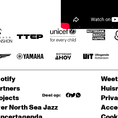
otify
Weet
rtners
Huis
Deel op:
ojects
Priv
er North Sea Jazz
Acces
ncertagenda
Cooki