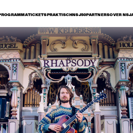
PROGRAMMA
TICKETS
PRAKTISCH
NSJ50
PARTNERS
OVER NSJ
vrijdag 7 juli
zaterdag 8 juli
zondag 9 juli
17:30
18:00
18:30
19:00
19:30
20:00
20:30
2
WAYNE SHORTER 
STEVE 
QUARTET WITH 
CASCO 
PHILHARMONIC
JOHN BEASLEY 
LEE RITENOUR & DAVE 
PRESENTS 
GRUSIN
MONK'ESTRA
LETTUCE
GRACE JONES