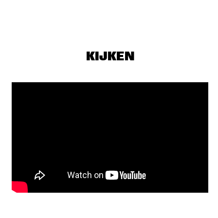
JAZZ CAFÉ
PERCH HEN BROCK & RAIN 
  •  
18:00
YENISEI
KIJKEN
DJS SOUL RABBI & SELEKTOR MENDES
  •  
18:00
TIGRIS
THE JONES FAMILY SINGERS
  •  
18:00
CONGO
PHIL'S MUSIC LABORATORY
  •  
18:15
VOLGA
JILL SCOTT
  •  
18:45
MAAS
PAT THOMAS & KWASHIBU AREA BAND
  •  
18:45
MISSISSIPPI