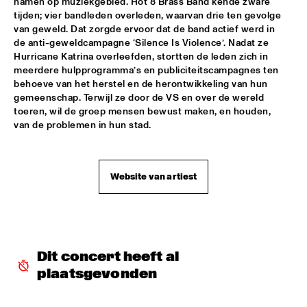
namen op muziekgebied. Hot 8 Brass Band kende zware 
tijden; vier bandleden overleden, waarvan drie ten gevolge 
REIJSEGER FRAANJE SYLLA
  •  
16:00
van geweld. Dat zorgde ervoor dat de band actief werd in 
de anti-geweldcampagne ‘Silence Is Violence’. Nadat ze 
YENISEI
Hurricane Katrina overleefden, stortten de leden zich in 
meerdere hulpprogramma’s en publiciteitscampagnes ten 
WILLIAM BELL
  •  
16:00
behoeve van het herstel en de herontwikkeling van hun 
CONGO
gemeenschap. Terwijl ze door de VS en over de wereld 
toeren, wil de groep mensen bewust maken, en houden, 
EMILE PARISIEN QUARTET
  •  
16:15
van de problemen in hun stad. 
VOLGA
ARTIST IN RESIDENCE IBRAHIM MAALOUF & METROPOLE 
Website van artiest
ORKEST
  •  
16:30
AMAZON
CLINIC: MARK GUILIANA
  •  
16:30
JAZZ CAFÉ
Dit concert heeft al 
ANTHONY HAMILTON
  •  
16:45
plaatsgevonden
MAAS