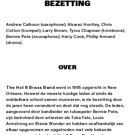
BEZETTING
MISSISSIPPI
THE HOT 8 BRASS BAND
  •  
15:15
Andrew Calhoun (saxophone); Alvarez Huntley, Chris 
CONGO SQUARE
Cotton (trumpet); Larry Brown, Tyrus Chapman (trombone); 
Bennie Pete (sousaphone); Harry Cook, Phillip Armand 
MICHAEL MANTLER THE JAZZ COMPOSER'S ORCHESTRA 
(drums).
UPDATE
  •  
15:15
HUDSON
DJ JAIRZINHO
  •  
15:30
OVER
TIGRIS
STEVE LEHMAN OCTET
  •  
15:30
The
Hot 8 Brass Band
 werd in 1995 opgericht in New 
MADEIRA
Orleans. Hoewel de meeste huidige leden al sinds de 
middelbare school samen musiceren, is de bezetting door 
STUFF. 
  •  
15:45
de jaren heen veranderd en doet dat nog steeds. De leden, 
aangevoerd door bandleider en tubaspeler Bennie Pete, 
DARLING
zijn beïnvloed door artiesten als Tuba Fats, Louis 
Armstrong en Stevie Wonder en hebben onafhankelijk van 
KASSAV'
  •  
16:00
elkaar opgenomen en opgetreden met vele bekende 
NILE