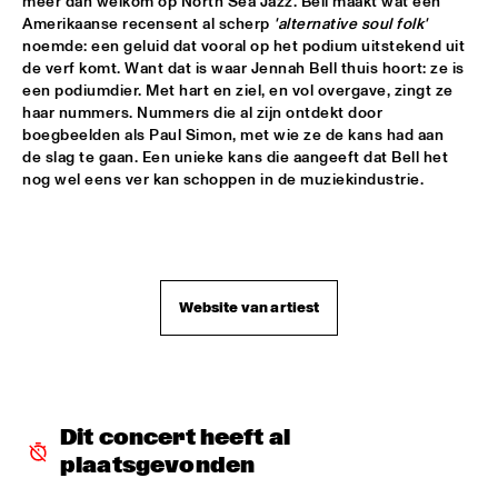
meer dan welkom op North Sea Jazz. Bell maakt wat een 
Amerikaanse recensent al scherp 
'alternative soul folk'
JENNAH BELL
  •  
17:30
noemde: een geluid dat vooral op het podium uitstekend uit 
YENISEI
de verf komt. Want dat is waar Jennah Bell thuis hoort: ze is 
een podiumdier. Met hart en ziel, en vol overgave, zingt ze 
KENNY BARRON'S PLATINUM TRIO
  •  
17:30
haar nummers. Nummers die al zijn ontdekt door 
MADEIRA
boegbeelden als Paul Simon, met wie ze de kans had aan 
de slag te gaan. Een unieke kans die aangeeft dat Bell het 
SANGAM: CHARLES LLOYD ZAKIR HUSSAIN & ERIC 
nog wel eens ver kan schoppen in de muziekindustrie.
HARLAND
  •  
17:45
HUDSON
E.S.T. SYMPHONY
  •  
18:00
AMAZON
Website van artiest
ZORN AT 60 SONG PROJECT
  •  
18:00
DARLING
STEVE WINWOOD
  •  
18:15
Dit concert heeft al 
NILE
plaatsgevonden