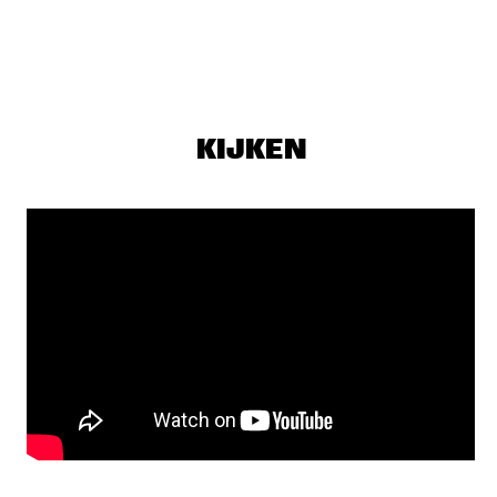
TIGRIS
GARY CLARK JR.
  •  
19:30
MAAS
ZORN 60 ILLUMINATIONS, HOLY VISIONS, THE 
ALCHEMIST
  •  
19:30
KIJKEN
DARLING
WILLIE JONES III QUINTET
  •  
19:30
MADEIRA
ELIANE ELIAS QUARTET WITH SPECIAL GUESTS
  •  
19:45
HUDSON
SHOWS VANAF 20:00
Q&A KENNY BARRON
  •  
20:00
JAZZ CAFÉ