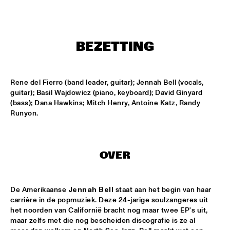
CONGO SQUARE
SOUTHAMPTON UNIVERSITY JAZZ ORCHESTRA
  •  
16:45
MISSISSIPPI
BEZETTING
METROPOLE ORKEST WITH SPECIAL GUESTS
  •  
17:00
MAAS
Rene del Fierro (band leader, guitar); Jennah Bell (vocals, 
guitar); Basil Wajdowicz (piano, keyboard); David Ginyard 
FOREVER SOUL: CHESNUTT AND NEO-SOUL
  •  
17:15
(bass); Dana Hawkins; Mitch Henry, Antoine Katz, Randy 
JAZZ CAFÉ
Runyon.
DJ MISS TWIST
  •  
17:15
TIGRIS
OVER
MICHIEL STEKELENBURG QUARTET
  •  
17:15
VOLGA
De Amerikaanse 
Jennah Bell
 staat aan het begin van haar 
carrière in de popmuziek. Deze 24-jarige soulzangeres uit 
SHUGGIE OTIS
  •  
17:15
het noorden van Californië bracht nog maar twee EP's uit, 
CONGO
maar zelfs met die nog bescheiden discografie is ze al 