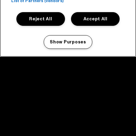
List of Partners (vendors)
Reject All
Accept All
Show Purposes
Manage my cookies
facebook icon
facebook icon
facebook icon
facebook icon
facebook icon
Home
Programma
Programma archief
Nieuws