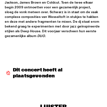
Jackson, James Brown en Coldcut. Toen de twee elkaar 
begin 2009 ontmoetten voor een gezamenlijk project, 
CLINIC: KURT ELLING
  •  
16:00
sloeg de vonk meteen over. Schwarz is in staat om de vaak 
NRC JAZZ CAFÉ
complexe composities van Wesseltoft in stukjes te hakken 
en deze met andere fragmenten te mixen. De dj staat erom 
FAY CLAASSEN & WDR BIG BAND
  •  
16:00
bekend graag te experimenten met door jazz geïnspireerde 
AMAZON
stijlen als Deep House. Dit voorjaar verscheen hun eerste 
gezamenlijke album 
DUO
.
JAN AKKERMAN & SPECIAL GUESTS
  •  
16:15
NILE
CORKESTRA
  •  
16:30
YENISEI
Dit concert heeft al 
DJ LOVESUPREME
  •  
16:30
plaatsgevonden
TIGRIS
HIDDEN ORCHESTRA
  •  
16:30
DARLING