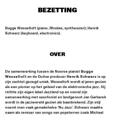
MISSISSIPPI
BEZETTING
PEACE HOTEL OLD JAZZ BAND
  •  
15:00
MADEIRA
Bugge Wesseltoft (piano, Rhodes, synthesizer); Henrik 
KYTEMAN THE JAMSESSIONS
  •  
15:15
Schwarz (keyboard, electronics).
MAAS
MARIJE NIE
  •  
15:15
OVER
CONGO SQUARE
ANOUAR BRAHEM JOHN SURMAN DAVE HOLLAND
  •  
15:30
De samenwerking tussen de Noorse pianist 
Bugge 
HUDSON
Wesseltoft
 en de Duitse producer 
Henrik Schwarz
 is op 
zijn zachtst gezegd uniek. Wesseltoft wordt al jaren gezien 
MALI LATINO FT.MADOU SIDIKI DIABATÉ AHMED 
als een pionier op het gebied van de elektronische jazz. Hij 
FOFANA
  •  
15:45
richtte zijn eigen label Jazzland op en vooral zijn 
CONGO
samenwerking met saxofonist en landgenoot Jan Garbarek 
wordt in de jazzwereld gezien als baanbrekend. Zijn stijl 
BARRY HARRIS TRIO
  •  
16:00
noemt men vaak gemakshalve 'Nu Jazz'. Schwarz maakte 
MADEIRA
naam als remixer van songs van popsterren zoals Michael 