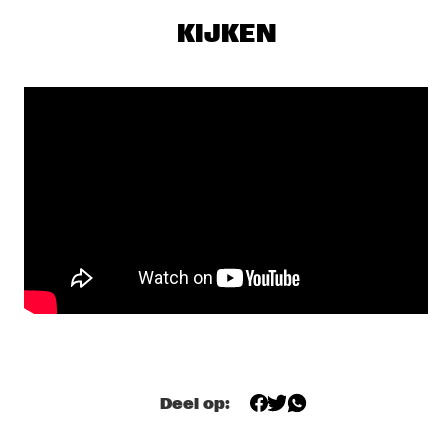
CONGO
KIJKEN
RAPHAEL SAADIQ
  •  
17:45
NILE
TOM HARRELL QUINTET
  •  
17:45
MADEIRA
JUNGLE BY NIGHT
  •  
18:00
MISSISSIPPI
MUJERES DE AGUA FEATURING JAVIER LIMÓN AND 
OTHERS
  •  
18:00
AMAZON
TYSHAWN SOREY QUARTET
  •  
18:15
VOLGA
Deel op:
JAMES BLAKE
  •  
18:30
DARLING