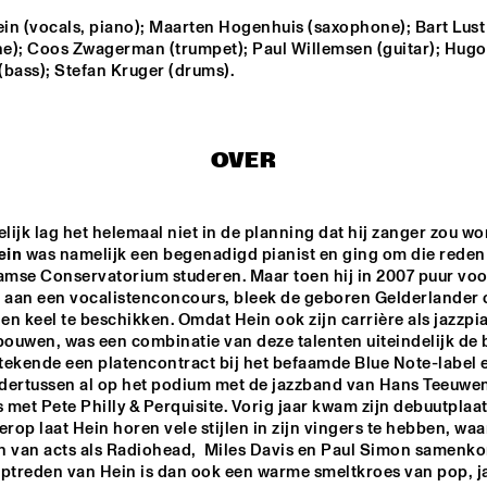
in (vocals, piano); Maarten Hogenhuis (saxophone); Bart Lust 
e); Coos Zwagerman (trumpet); Paul Willemsen (guitar); Hugo
 
KRIS BERRY
DULFER 7.0 SERVER 
INCL. ROB VAN DE 
(bass); Stefan Kruger (drums).
ORIU
WOUW
DEELDER DRAAIT
GREGOR
PORTE
OVER
CLINIC: CHUCHO 
Q&A: TIA 
NRC MEETS THE 
VALDÉS
FULLER
ARTIST
ein
 was namelijk een begenadigd pianist en ging om die reden 
mse Conservatorium studeren. Maar toen hij in 2007 puur voor 
aan een vocalistenconcours, bleek de geboren Gelderlander o
17:30
18:00
18:30
19:00
19:30
20:00
20:30
2
n keel te beschikken. Omdat Hein ook zijn carrière als jazzpian
bouwen, was een combinatie van deze talenten uiteindelijk de b
AMBRASSBAND
AMBRASSBAND
 tekende een platencontract bij het befaamde Blue Note-label e
dertussen al op het podium met de jazzband van Hans Teeuwen
met Pete Philly & Perquisite. Vorig jaar kwam zijn debuutplaat
Hierop laat Hein horen vele stijlen in zijn vingers te hebben, waar
n van acts als Radiohead,  Miles Davis en Paul Simon samenko
optreden van Hein is dan ook een warme smeltkroes van pop, ja