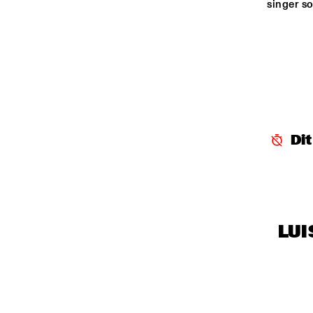
singer s
Di
LUI