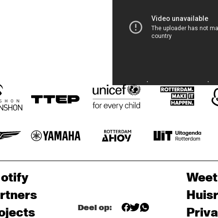
otify
Weet
rtners
Huis
Deel op:
ojects
Priv