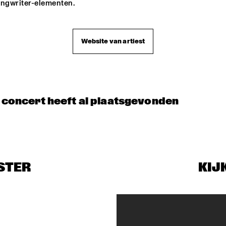
ongwriter-elementen.
Website van artiest
t concert heeft al plaatsgevonden
STER
KIJ