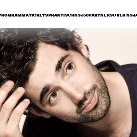
PROGRAMMA
TICKETS
PRAKTISCH
NSJ50
PARTNERS
OVER NSJ
rijdag 8 juli
zaterdag 9 juli
zondag 10 juli
17:30
18:00
18:30
19:00
19:30
20:00
20:30
2
ESPERANZA 
NATALIE COLE
SPALDING CHAMBER 
MUSIC SOCIETY
MAD JAMAL
YURI HONING 
JOE LOV
ACOUSTIC QUARTET
MATT SCHOFIELD 
PAUL SIMON
BB
FEATURING JON 
CLEARY