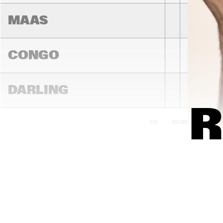
MAAS
CONGO
DARLING
R
16:00
16:30
17:00
MADEIRA
YENISEI