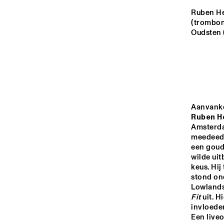
VOLGA
Ruben He
(trombon
CONCERT BIG
BAND 
Oudsten 
MISSISSIPPI
CONSERVAT
M VAN 
AMSTERDAM
TIGRIS
NRC JAZZ CAFÉ
Ruben H
Amsterda
meedeed 
16:00
16:30
17:00
een goude
wilde uit
keus. Hij
CONGO SQUARE
stond on
Lowlands 
Fit
 uit. 
invloede
Een live