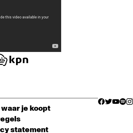
facebook icon
facebook ico
facebook 
facebo
fac
 waar je koopt
regels
acy statement