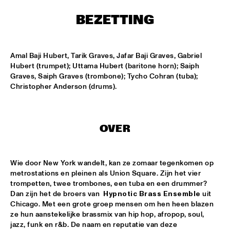
MISSISSIPPI
BEZETTING
HYPNOTIC BRASS ENSEMBLE
  •  
17:00
HARLEM
Amal Baji Hubert, Tarik Graves, Jafar Baji Graves, Gabriel 
SAXMANIAC
  •  
17:30
Hubert (trumpet); Uttama Hubert (baritone horn); Saiph 
HARLEM
Graves, Saiph Graves (trombone); Tycho Cohran (tuba); 
Christopher Anderson (drums).
ABRAHAM BALDWIN JAZZ ENSEMBLE
  •  
18:30
MISSISSIPPI
OVER
AMOS LEE
  •  
18:30
MAAS
Wie door New York wandelt, kan ze zomaar tegenkomen op 
DJ MPS PILOT
  •  
18:30
metrostations en pleinen als Union Square. Zijn het vier 
trompetten, twee trombones, een tuba en een drummer? 
TIGRIS
Dan zijn het de broers van 
 Hypnotic Brass Ensemble
 uit 
Chicago. Met een grote groep mensen om hen heen blazen 
EXHIBITIONS
  •  
18:30
ze hun aanstekelijke brassmix van hip hop, afropop, soul, 
FOYER MADEIRA
jazz, funk en r&b. De naam en reputatie van deze 