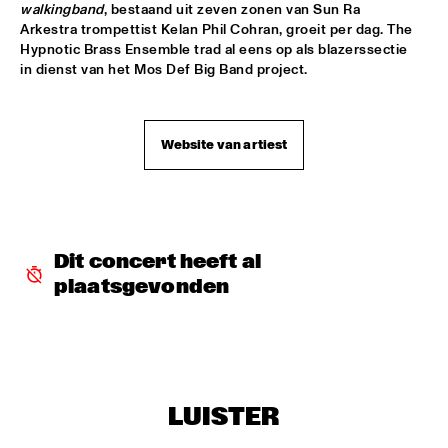
walkingband
, bestaand uit zeven zonen van Sun Ra 
JAZZ & CINEMA HOSTED BY NPS
  •  
18:30
Arkestra trompettist Kelan Phil Cohran, groeit per dag. The 
Hypnotic Brass Ensemble trad al eens op als blazerssectie 
SEINE
in dienst van het Mos Def Big Band project.
MATHIAS EICK QUARTET
  •  
18:30
MURRAY
Website van artiest
PAULIEN VAN SCHAIK & HEIN VAN DE GEYN WITH 
STRINGS
  •  
18:30
YENISEI
STEPS AHEAD
  •  
18:30
Dit concert heeft al 
NILE
plaatsgevonden
TERENCE BLANCHARD BAND W/METROPOLE
  •  
18:30
AMAZON
THE PLOCTONES (GOUDSMIT, TRUJILLO, VIERDAG & 
VINK)
  •  
18:30
LUISTER
CONGO