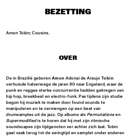
MISSISSIPPI
BEZETTING
HYPNOTIC BRASS ENSEMBLE
  •  
17:00
HARLEM
Amon Tobin; Cousins.
SAXMANIAC
  •  
17:30
HARLEM
OVER
ABRAHAM BALDWIN JAZZ ENSEMBLE
  •  
18:30
MISSISSIPPI
De in Brazilië geboren 
Amon
 Adonai de Araujo 
Tobin
AMOS LEE
  •  
18:30
verhuisde halverwege de jaren 80 naar Engeland, waar de 
MAAS
punk en reggae sterke concurrentie hadden gekregen van 
hip hop, breakbeat en electro-funk. Pas tijdens zijn studie 
DJ MPS PILOT
  •  
18:30
begon hij muziek te maken door found sounds te 
manipuleren en te vermengen op een beat van 
TIGRIS
drumsamples uit de jazz. Op albums als 
Permutations
 en 
Supermodified
 is te horen dat hij met zijn ritmische 
EXHIBITIONS
  •  
18:30
soundscapes zijn tijdgenoten ver achter zich laat. Tobin 
FOYER MADEIRA
gaat vaak terug tot de swingtijd en samplet onder anderen 