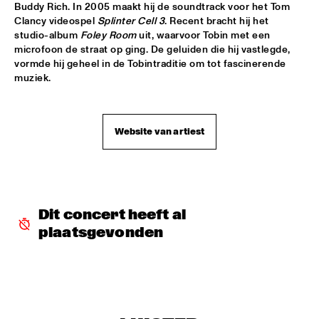
Buddy Rich. In 2005 maakt hij de soundtrack voor het Tom 
JAZZ & CINEMA HOSTED BY NPS
  •  
18:30
Clancy videospel 
Splinter Cell 3
. Recent bracht hij het 
studio-album 
Foley Room
 uit, waarvoor Tobin met een 
SEINE
microfoon de straat op ging. De geluiden die hij vastlegde, 
vormde hij geheel in de Tobintraditie om tot fascinerende 
MATHIAS EICK QUARTET
  •  
18:30
muziek.
MURRAY
PAULIEN VAN SCHAIK & HEIN VAN DE GEYN WITH 
STRINGS
  •  
18:30
Website van artiest
YENISEI
STEPS AHEAD
  •  
18:30
NILE
Dit concert heeft al 
TERENCE BLANCHARD BAND W/METROPOLE
  •  
18:30
plaatsgevonden
AMAZON
THE PLOCTONES (GOUDSMIT, TRUJILLO, VIERDAG & 
VINK)
  •  
18:30
CONGO