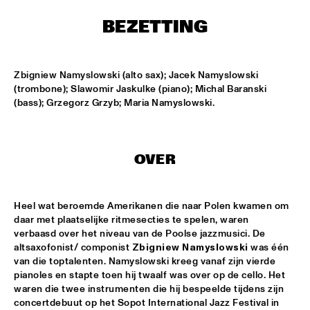
MISSISSIPPI
BEZETTING
HYPNOTIC BRASS ENSEMBLE
  •  
17:00
HARLEM
Zbigniew Namyslowski (alto sax); Jacek Namyslowski 
SAXMANIAC
  •  
17:30
(trombone); Slawomir Jaskulke (piano); Michal Baranski 
HARLEM
(bass); Grzegorz Grzyb; Maria Namyslowski.
ABRAHAM BALDWIN JAZZ ENSEMBLE
  •  
18:30
MISSISSIPPI
OVER
AMOS LEE
  •  
18:30
MAAS
Heel wat beroemde Amerikanen die naar Polen kwamen om 
daar met plaatselijke ritmesecties te spelen, waren 
DJ MPS PILOT
  •  
18:30
verbaasd over het niveau van de Poolse jazzmusici. De 
altsaxofonist/ componist 
Zbigniew Namyslowski
 was één 
TIGRIS
van die toptalenten. Namyslowski kreeg vanaf zijn vierde 
pianoles en stapte toen hij twaalf was over op de cello. Het 
EXHIBITIONS
  •  
18:30
waren die twee instrumenten die hij bespeelde tijdens zijn 
FOYER MADEIRA
concertdebuut op het Sopot International Jazz Festival in 