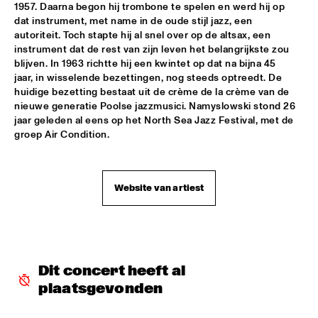
1957. Daarna begon hij trombone te spelen en werd hij op 
JAZZ & CINEMA HOSTED BY NPS
  •  
18:30
dat instrument, met name in de oude stijl jazz, een 
autoriteit. Toch stapte hij al snel over op de altsax, een 
SEINE
instrument dat de rest van zijn leven het belangrijkste zou 
blijven. In 1963 richtte hij een kwintet op dat na bijna 45 
MATHIAS EICK QUARTET
  •  
18:30
jaar, in wisselende bezettingen, nog steeds optreedt. De 
MURRAY
huidige bezetting bestaat uit de crème de la crème van de 
nieuwe generatie Poolse jazzmusici. Namyslowski stond 26 
PAULIEN VAN SCHAIK & HEIN VAN DE GEYN WITH 
jaar geleden al eens op het North Sea Jazz Festival, met de 
STRINGS
  •  
18:30
groep Air Condition.
YENISEI
STEPS AHEAD
  •  
18:30
Website van artiest
NILE
TERENCE BLANCHARD BAND W/METROPOLE
  •  
18:30
AMAZON
THE PLOCTONES (GOUDSMIT, TRUJILLO, VIERDAG & 
Dit concert heeft al 
VINK)
  •  
18:30
plaatsgevonden
CONGO