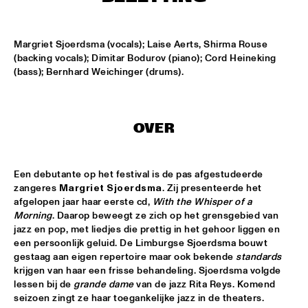
MISSISSIPPI
HYPNOTIC BRASS ENSEMBLE
  •  
17:00
Margriet Sjoerdsma (vocals); Laise Aerts, Shirma Rouse 
HARLEM
(backing vocals); Dimitar Bodurov (piano); Cord Heineking 
(bass); Bernhard Weichinger (drums).
SAXMANIAC
  •  
17:30
HARLEM
OVER
ABRAHAM BALDWIN JAZZ ENSEMBLE
  •  
18:30
MISSISSIPPI
Een debutante op het festival is de pas afgestudeerde 
AMOS LEE
  •  
18:30
zangeres 
Margriet Sjoerdsma
. Zij presenteerde het 
MAAS
afgelopen jaar haar eerste cd, 
With the Whisper of a 
Morning
. Daarop beweegt ze zich op het grensgebied van 
jazz en pop, met liedjes die prettig in het gehoor liggen en 
DJ MPS PILOT
  •  
18:30
een persoonlijk geluid. De Limburgse Sjoerdsma bouwt 
TIGRIS
gestaag aan eigen repertoire maar ook bekende 
standards
krijgen van haar een frisse behandeling. Sjoerdsma volgde 
EXHIBITIONS
  •  
18:30
lessen bij de 
grande dame
 van de jazz Rita Reys. Komend 
FOYER MADEIRA
seizoen zingt ze haar toegankelijke jazz in de theaters. 