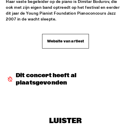
Haar vaste begeleider op de piano is Dimitar Bodurov, die 
ook met zijn eigen band optreedt op het festival en eerder 
JAZZ & CINEMA HOSTED BY NPS
  •  
18:30
dit jaar de Young Pianist Foundation Pianoconcours Jazz 
SEINE
2007 in de wacht sleepte.
MATHIAS EICK QUARTET
  •  
18:30
MURRAY
Website van artiest
PAULIEN VAN SCHAIK & HEIN VAN DE GEYN WITH 
STRINGS
  •  
18:30
YENISEI
STEPS AHEAD
  •  
18:30
Dit concert heeft al 
NILE
plaatsgevonden
TERENCE BLANCHARD BAND W/METROPOLE
  •  
18:30
AMAZON
THE PLOCTONES (GOUDSMIT, TRUJILLO, VIERDAG & 
VINK)
  •  
18:30
LUISTER
CONGO