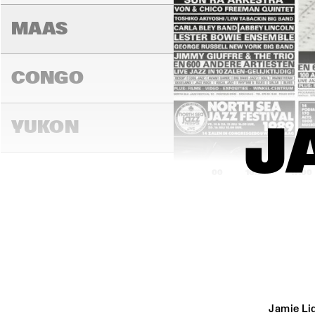
MAAS
CONGO
YUKON
J
16:00
16:30
17:00
DARLING
MADEIRA
Jamie Lid