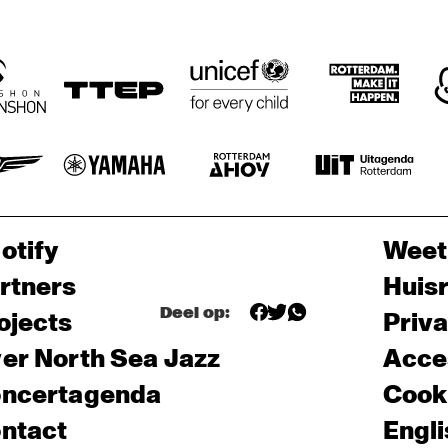
otify
Weet
rtners
Huis
Deel op:
ojects
Priv
er North Sea Jazz
Acces
ncertagenda
Cooki
ntact
Engli