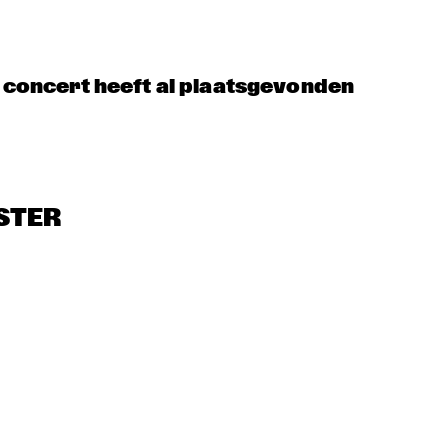
NOTIC BRASS 
SAXMANI
AC
SEMBLE
JAZZ & CINEMA HOSTED BY NPS
t concert heeft al plaatsgevonden
EXHIBITIONS
STER