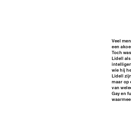
YENISEI
MISSOURI
MURRAY
Veel men
een akoes
Toch was
CO
Lidell al
BA
MISSISSIPPI
intellig
wie hij h
Lidell zi
16:00
16:30
17:00
maar op 
van welee
Gay en fu
VOLGA
waarmee h
TIGRIS