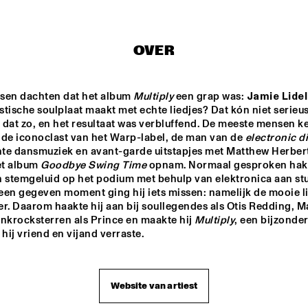
STRINGS
ADAM PIERONCZYK 
TRIO
OVER
MATHIAS EICK 
GWILYM
QUARTET
sen dachten dat het album 
Multiply
 een grap was: 
Jamie Lidel
tische soulplaat maakt met echte liedjes? Dat kón niet serieus z
 dat zo, en het resultaat was verbluffend. De meeste mensen k
DARTS BIG 
ABRAHAM 
ROB VAN DE
s de iconoclast van het Warp-label, de man van de 
electronic d
ND DO BRASIL
BALDWIN JAZZ 
REBOOT YOU
ENSEMBLE
ente dansmuziek en avant-garde uitstapjes met Matthew Herbert
et album 
Goodbye Swing Time
 opnam. Normaal gesproken hakt
jn stemgeluid op het podium met behulp van elektronica aan stu
17:30
18:00
18:30
19:00
19:30
20:00
20:30
een gegeven moment ging hij iets missen: namelijk de mooie li
r. Daarom haakte hij aan bij soullegendes als Otis Redding, Ma
MARGRIET SJOERDSMA
nkrocksterren als Prince en maakte hij 
Multiply
, een bijzonder
ij vriend en vijand verraste.
DJ MPS PILOT
Website van artiest