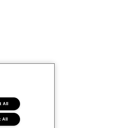
 All
 All