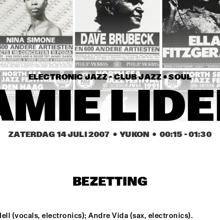
AMOS LEE
GYM 
CLASS 
HEROES
THE PLOCTONES 
E.S.T.
(GOUDSMIT, TRUJILLO, 
VIERDAG & VINK)
ELECTRONIC JAZZ - CLUB JAZZ • 
SOUL
REDNOSE DISTRIKT
AMIE LIDE
17:30
18:00
18:30
19:00
19:30
20:00
20:30
ZATERDAG 14 JULI 2007
  •  YUKON
  •  
00:15
 - 
01:30
ROBIN MCKELLE
MA
CHRISTIAN 
BEZETTING
WALLUMRØD 
ENSEMBLE
PAULIEN VAN SCHAIK & 
JEF NEV
ell (vocals, electronics); Andre Vida (sax, electronics).
HEIN VAN DE GEYN WITH 