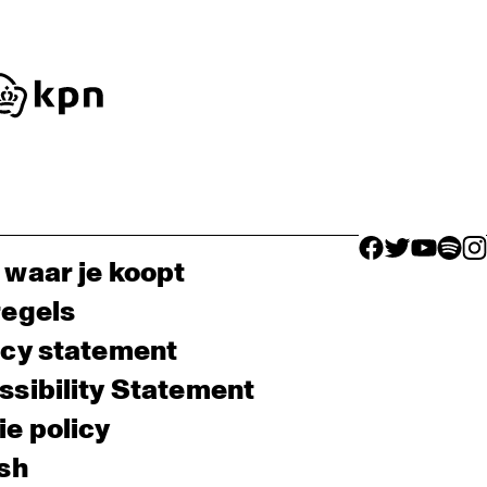
facebook icon
facebook ico
facebook 
facebo
fac
 waar je koopt
regels
acy statement
sibility Statement
e policy
sh