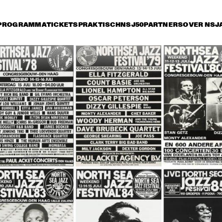
PROGRAMMA
TICKETS
PRAKTISCH
NSJ50
PARTNERS
OVER NSJ
rijdag 13 juli
zaterdag 14 juli
zondag 15 juli
17:30
18:00
18:30
19:00
19:30
20:00
20:30
TERENCE BLANCHARD BAND 
W/METROPOLE
CHARLES TOLLIVER BIG 
MC
BAND
WI
GA
STEPS AHEAD
JOE ZAWINUL
SYNDICATE