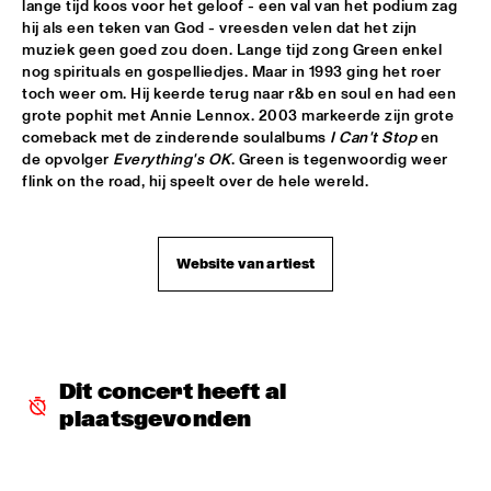
lange tijd koos voor het geloof - een val van het podium zag 
hij als een teken van God - vreesden velen dat het zijn 
JAZZ & CINEMA HOSTED BY NPS
  •  
18:30
muziek geen goed zou doen. Lange tijd zong Green enkel 
SEINE
nog spirituals en gospelliedjes. Maar in 1993 ging het roer 
toch weer om. Hij keerde terug naar r&b en soul en had een 
MATHIAS EICK QUARTET
  •  
18:30
grote pophit met Annie Lennox. 2003 markeerde zijn grote 
MURRAY
comeback met de zinderende soulalbums 
I Can't Stop
 en 
de opvolger 
Everything's OK
. Green is tegenwoordig weer 
PAULIEN VAN SCHAIK & HEIN VAN DE GEYN WITH 
flink on the road, hij speelt over de hele wereld.
STRINGS
  •  
18:30
YENISEI
Website van artiest
STEPS AHEAD
  •  
18:30
NILE
TERENCE BLANCHARD BAND W/METROPOLE
  •  
18:30
AMAZON
Dit concert heeft al 
THE PLOCTONES (GOUDSMIT, TRUJILLO, VIERDAG & 
plaatsgevonden
VINK)
  •  
18:30
CONGO