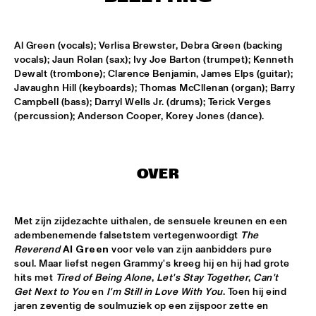
MISSISSIPPI
HYPNOTIC BRASS ENSEMBLE
  •  
17:00
Al Green (vocals); Verlisa Brewster, Debra Green (backing 
HARLEM
vocals); Jaun Rolan (sax); Ivy Joe Barton (trumpet); Kenneth 
Dewalt (trombone); Clarence Benjamin, James Elps (guitar); 
SAXMANIAC
  •  
17:30
Javaughn Hill (keyboards); Thomas McCllenan (organ); Barry 
Campbell (bass); Darryl Wells Jr. (drums); Terick Verges 
HARLEM
(percussion); Anderson Cooper, Korey Jones (dance).
ABRAHAM BALDWIN JAZZ ENSEMBLE
  •  
18:30
MISSISSIPPI
OVER
AMOS LEE
  •  
18:30
MAAS
Met zijn zijdezachte uithalen, de sensuele kreunen en een 
adembenemende falsetstem vertegenwoordigt 
The 
DJ MPS PILOT
  •  
18:30
Reverend
Al Green
 voor vele van zijn aanbidders pure 
TIGRIS
soul. Maar liefst negen Grammy's kreeg hij en hij had grote 
hits met 
Tired of Being Alone
, 
Let's Stay Together
, 
Can't 
EXHIBITIONS
  •  
18:30
Get Next to You
 en 
I'm Still in Love With You
. Toen hij eind 
FOYER MADEIRA
jaren zeventig de soulmuziek op een zijspoor zette en 