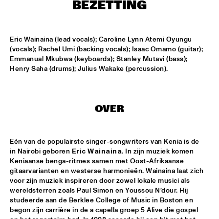
BEZETTING
SOUNDSVILLE
  •  
17:15
ENTRANCE
Eric Wainaina (lead vocals); Caroline Lynn Atemi Oyungu 
(vocals); Rachel Umi (backing vocals); Isaac Omamo (guitar); 
Emmanual Mkubwa (keyboards); Stanley Mutavi (bass); 
CLINIC - BRANFORD MARSALIS
  •  
18:30
Henry Saha (drums); Julius Wakake (percussion).
VOLGA
ABBI & KIKWETU
  •  
18:30
MURRAY
OVER
ANTHONY DAVID
  •  
18:30
YUKON
Eén van de populairste singer-songwriters van Kenia is de 
in Nairobi geboren 
Eric Wainaina
. In zijn muziek komen 
Keniaanse benga-ritmes samen met Oost-Afrikaanse 
RANDY BRECKER BILL EVANS SOULBOP BAND
  •  
18:30
gitaarvarianten en westerse harmonieën. Wainaina laat zich 
NILE
voor zijn muziek inspireren door zowel lokale musici als 
wereldsterren zoals Paul Simon en Youssou N’dour. Hij 
RICHARD BONA
  •  
18:30
studeerde aan de Berklee College of Music in Boston en 
MAAS
begon zijn carrière in de a capella groep 5 Alive die gospel 