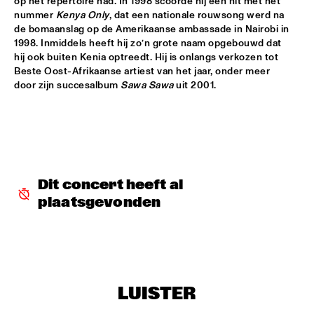
op het repertoire had. In 1998 scoorde hij een hit met het 
nummer 
Kenya Only
, dat een nationale rouwsong werd na 
ROOM ELEVEN
  •  
18:30
de bomaanslag op de Amerikaanse ambassade in Nairobi in 
CONGO
1998. Inmiddels heeft hij zo’n grote naam opgebouwd dat 
hij ook buiten Kenia optreedt. Hij is onlangs verkozen tot 
ROYAL CONSERVATORY OF THE HAGUE
  •  
18:30
Beste Oost-Afrikaanse artiest van het jaar, onder meer 
YENISEI
door zijn succesalbum 
Sawa Sawa
 uit 2001. 
TRYGVE SEIM
  •  
18:30
MISSOURI
VAN MORRISON
  •  
18:30
AMAZON
Dit concert heeft al 
plaatsgevonden
DELFEAYO MARSALIS QUINTET
  •  
19:00
HUDSON
JOEY CALDERAZZO
  •  
19:00
MADEIRA
LUISTER
ROTTERDAM JAZZ ORCHESTRA
  •  
19:00