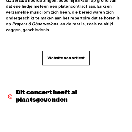
Glittercard
 hoorde zingen, bood hij Eriksen op grond van 
dat ene liedje meteen een platencontract aan. Eriksen 
ROOM ELEVEN
  •  
18:30
verzamelde musici om zich heen, die bereid waren zich 
CONGO
ondergeschikt te maken aan het repertoire dat te horen is 
op 
Prayers & Observations
, en de rest is, zoals ze altijd 
ROYAL CONSERVATORY OF THE HAGUE
  •  
18:30
zeggen, geschiedenis. 

YENISEI
TRYGVE SEIM
  •  
18:30
MISSOURI
Website van artiest
VAN MORRISON
  •  
18:30
AMAZON
DELFEAYO MARSALIS QUINTET
  •  
19:00
Dit concert heeft al 
HUDSON
plaatsgevonden
JOEY CALDERAZZO
  •  
19:00
MADEIRA
ROTTERDAM JAZZ ORCHESTRA
  •  
19:00