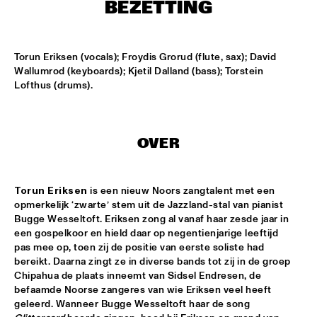
BEZETTING
SOUNDSVILLE
  •  
17:15
ENTRANCE
Torun Eriksen (vocals); Froydis Grorud (flute, sax); David 
Wallumrod (keyboards); Kjetil Dalland (bass); Torstein 
Lofthus (drums).
CLINIC - BRANFORD MARSALIS
  •  
18:30
VOLGA
ABBI & KIKWETU
  •  
18:30
OVER
MURRAY
ANTHONY DAVID
  •  
18:30
Torun Eriksen
 is een nieuw Noors zangtalent met een 
YUKON
opmerkelijk ‘zwarte’ stem uit de Jazzland-stal van pianist 
Bugge Wesseltoft. Eriksen zong al vanaf haar zesde jaar in 
een gospelkoor en hield daar op negentienjarige leeftijd 
RANDY BRECKER BILL EVANS SOULBOP BAND
  •  
18:30
pas mee op, toen zij de positie van eerste soliste had 
NILE
bereikt. Daarna zingt ze in diverse bands tot zij in de groep 
Chipahua de plaats inneemt van Sidsel Endresen, de 
RICHARD BONA
  •  
18:30
befaamde Noorse zangeres van wie Eriksen veel heeft 
MAAS
geleerd. Wanneer Bugge Wesseltoft haar de song 