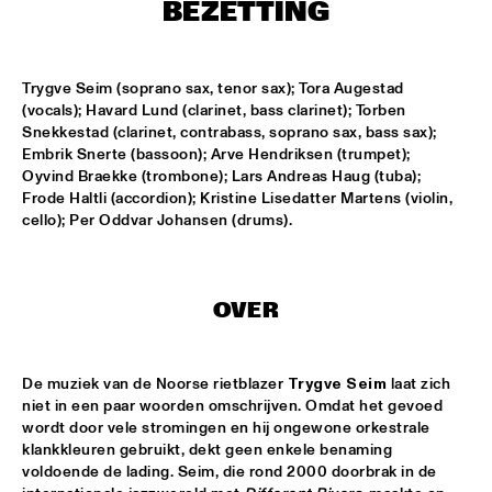
BEZETTING
SOUNDSVILLE
  •  
17:15
ENTRANCE
Trygve Seim (soprano sax, tenor sax); Tora Augestad 
(vocals); Havard Lund (clarinet, bass clarinet); Torben 
Snekkestad (clarinet, contrabass, soprano sax, bass sax); 
CLINIC - BRANFORD MARSALIS
  •  
18:30
Embrik Snerte (bassoon); Arve Hendriksen (trumpet); 
VOLGA
Oyvind Braekke (trombone); Lars Andreas Haug (tuba); 
Frode Haltli (accordion); Kristine Lisedatter Martens (violin, 
ABBI & KIKWETU
  •  
18:30
cello); Per Oddvar Johansen (drums).
MURRAY
ANTHONY DAVID
  •  
18:30
OVER
YUKON
RANDY BRECKER BILL EVANS SOULBOP BAND
  •  
18:30
De muziek van de Noorse rietblazer 
Trygve Seim
 laat zich 
NILE
niet in een paar woorden omschrijven. Omdat het gevoed 
wordt door vele stromingen en hij ongewone orkestrale 
RICHARD BONA
  •  
18:30
klankkleuren gebruikt, dekt geen enkele benaming 
MAAS
voldoende de lading. Seim, die rond 2000 doorbrak in de 