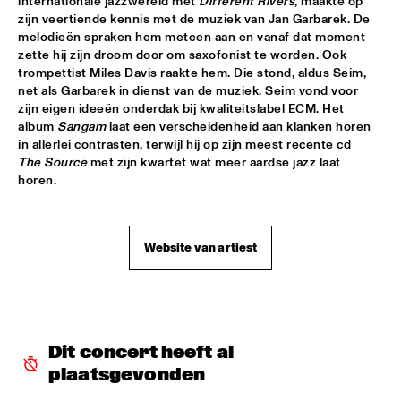
internationale jazzwereld met 
Different Rivers
, maakte op 
zijn veertiende kennis met de muziek van Jan Garbarek. De 
ROOM ELEVEN
  •  
18:30
melodieën spraken hem meteen aan en vanaf dat moment 
CONGO
zette hij zijn droom door om saxofonist te worden. Ook 
trompettist Miles Davis raakte hem. Die stond, aldus Seim, 
ROYAL CONSERVATORY OF THE HAGUE
  •  
18:30
net als Garbarek in dienst van de muziek. Seim vond voor 
YENISEI
zijn eigen ideeën onderdak bij kwaliteitslabel ECM. Het 
album 
Sangam
 laat een verscheidenheid aan klanken horen 
in allerlei contrasten, terwijl hij op zijn meest recente cd 
TRYGVE SEIM
  •  
18:30
The Source
 met zijn kwartet wat meer aardse jazz laat 
MISSOURI
horen.
VAN MORRISON
  •  
18:30
AMAZON
Website van artiest
DELFEAYO MARSALIS QUINTET
  •  
19:00
HUDSON
JOEY CALDERAZZO
  •  
19:00
Dit concert heeft al 
MADEIRA
plaatsgevonden
ROTTERDAM JAZZ ORCHESTRA
  •  
19:00