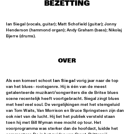
T.B.A
BEZETTING
NEW GENERATIONS OF DUTCH JAZZ UNDER GUIDANCE OF 
THE KOORENHUIS
  •  
17:30
Ian Siegal (vocals, guitar); Matt Schofield (guitar); Jonny 
ENTREE ZAAL
Henderson (hammond organ); Andy Graham (bass); Nikolaj 
Bjerre (drums).
MOSE ALLISON
  •  
18:30
REMBRANDT ZAAL
BILLY COBHAM'S SPECTRUM BAND
  •  
18:30
OVER
PAUL ACKET PAVILJOEN
Als een komeet schoot 
Ian Siegal
 vorig jaar naar de top 
GARFIELD  HIGH SCHOOL JAZZ ENSEMBLE
  •  
18:30
van het blues- rootsgenre. Hij is één van de meest 
ESCHER ZAAL
getalenteerde muzikant/songwriters die de Britse blues 
scene recentelijk heeft voortgebracht. Siegal zingt blues 
IAN SIEGAL BAND
  •  
18:30
met heel veel soul. De vergelijkingen met het stemgeluid 
STATENHAL
van Tom Waits, Van Morrison en Bruce Springsteen zijn dan 
ook niet van de lucht. Hij liet het publiek versteld staan 
toen hij met Bill Wyman mee mocht op tour. Het 
POW ENSEMBLE
  •  
18:30
voorprogramma was sterker dan de hoofdact, luidde het 
MARIS ZAAL