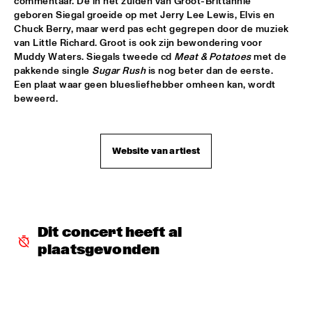
commentaar. De in het zuiden van Groot-Brittannië 
geboren Siegal groeide op met Jerry Lee Lewis, Elvis en 
JEAN 'TOOTS' THIELEMANS & FRIENDS SING THE HAROLD 
Chuck Berry, maar werd pas echt gegrepen door de muziek 
ARLEN SONGBOOK
  •  
18:30
van Little Richard. Groot is ook zijn bewondering voor 
PWA ZAAL
Muddy Waters. Siegals tweede cd 
Meat & Potatoes
 met de 
pakkende single 
Sugar Rush
 is nog beter dan de eerste. 
USF JAZZTET
  •  
18:30
Een plaat waar geen bluesliefhebber omheen kan, wordt 
ENTREE ZAAL
beweerd. 
ANOUAR BRAHEM "LE PAS DU CHAT NOIR"
  •  
18:45
CAREL WILLINK ZAAL
Website van artiest
BIRÉLI LAGRÈNE
  •  
18:45
MONDRIAAN ZAAL
BONEY JAMES
  •  
18:45
Dit concert heeft al 
PAULUS POTTER ZAAL
plaatsgevonden
ARTIST IN RESIDENCE DAVE HOLLAND BIG BAND
  •  
18:45
DAKTERRAS