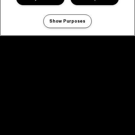
Show Purposes
Manage my cookies
facebook icon
facebook icon
facebook icon
facebook icon
facebook icon
Home
Programma
Programma archief
Nieuws
Tickets
Videoterugblik 2025