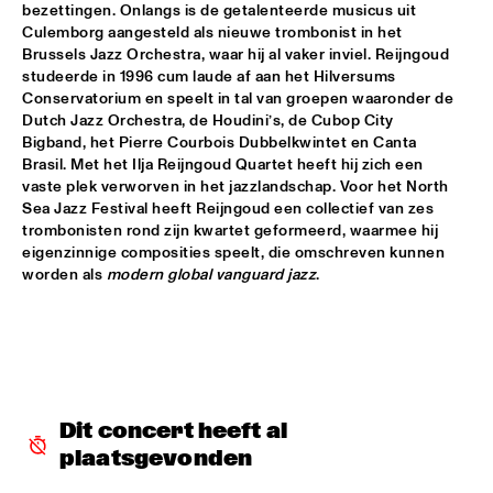
bezettingen. Onlangs is de getalenteerde musicus uit 
Culemborg aangesteld als nieuwe trombonist in het 
ARTIST IN RESIDENCE MICHAEL BRECKER SOLO
  •  
16:30
Brussels Jazz Orchestra, waar hij al vaker inviel. Reijngoud 
VAN GOGH HALL
studeerde in 1996 cum laude af aan het Hilversums 
Conservatorium en speelt in tal van groepen waaronder de 
THE ROYAL CONSERVATORY OF THE HAGUE WITH KENNY 
Dutch Jazz Orchestra, de Houdini’s, de Cubop City 
WHEELER
  •  
16:30
Bigband, het Pierre Courbois Dubbelkwintet en Canta 
MONDRIAAN HALL
Brasil. Met het Ilja Reijngoud Quartet heeft hij zich een 
vaste plek verworven in het jazzlandschap. Voor het North 
SOPHIE HASSFURTHER UND BAND
  •  
16:30
Sea Jazz Festival heeft Reijngoud een collectief van zes 
ENTREE HALL
trombonisten rond zijn kwartet geformeerd, waarmee hij 
eigenzinnige composities speelt, die omschreven kunnen 
STANDARD BANK NATIONAL YOUTH JAZZ BAND O.L.V. 
worden als 
modern global vanguard jazz
.
DARIUS BRUBECK
  •  
16:30
ESCHER HALL
TUMBÁBO FEATURING OSWIN CHIN BEHILIA & IZALINE 
CALISTER
  •  
16:30
PAUL ACKET PAVILJOEN
Dit concert heeft al 
DAVID BERKMAN QUARTET
  •  
17:00
plaatsgevonden
REMBRANDT HALL