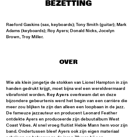
ONDER DE LUIFEL
BEZETTING
KOORENHUIS MAMBO KIDS
  •  
17:30
ENTREE HALL
Raeford Gaskins (sax, keyboards); Tony Smith (guitar); Mark 
Adams (keyboards); Roy Ayers; Donald Nicks, Jocelyn 
Brown, Troy Miller.
5 - ALONE
  •  
18:30
ENTREE HALL
GREG OSBY QUARTET
  •  
18:30
OVER
MONDRIAAN HALL
HKU BIG BAND O.L.V. JOHAN PLOMP
  •  
18:30
Wie als klein jongetje de stokken van Lionel Hampton in zijn 
ESCHER HALL
handen gedrukt krijgt, moet bijna wel een wereldvermaard 
vibrafonist worden. 
Roy Ayers
 overkwam dat en deze 
bijzondere gebeurtenis werd het begin van een carrière die 
MICHEL FREIDENSON BRAZILIAN JAZZ QUARTET
  •  
18:30
meer zou blijken te zijn dan alleen een loopbaan in de jazz. 
MARIS HALL
De fameuze jazzauteur en producent Leonard Feather 
ontdekte Ayers en produceerde zijn debuutalbum West 
NGUYÊN LÊ 'CELEBRATING JIMI HENDRIX'
  •  
18:30
Coast Vibes. Al snel vroeg fluitist Hebie Mann hem voor zijn 
PAUL ACKET PAVILJOEN
band. Ondertussen bleef Ayers ook zijn eigen materiaal 