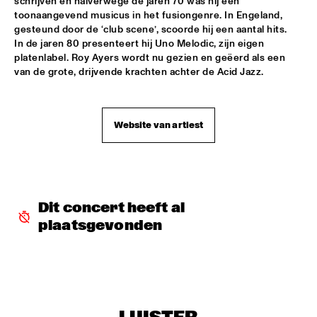
schrijven en halverwege de jaren 70 was hij een 
toonaangevend musicus in het fusiongenre. In Engeland, 
RAYMOND SCOTT ORCHESTRETTE
  •  
18:30
gesteund door de ‘club scene’, scoorde hij een aantal hits. 
ROOF TERRACE
In de jaren 80 presenteert hij Uno Melodic, zijn eigen 
platenlabel. Roy Ayers wordt nu gezien en geëerd als een 
SANTANA
  •  
18:30
van de grote, drijvende krachten achter de Acid Jazz.
STATENHALL
STEFFEN SCHORN + CLAUDIO PUNTIN
  •  
18:30
Website van artiest
REMBRANDT HALL
TASHA'S WORLD
  •  
18:30
PAULUS POTTER HALL
Dit concert heeft al 
CLAYTON-HAMILTON JAZZ ORCHESTRA
  •  
18:45
plaatsgevonden
JAN STEEN HALL
RICKIE LEE JONES
  •  
18:45
VAN GOGH HALL
ELVIS COSTELLO WITH THE METROPOLE ORKEST
  •  
19:00