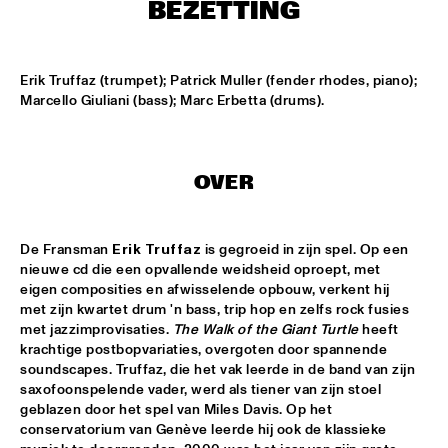
MONDRIAAN HALL
BEZETTING
DJ MAESTRO
  •  
17:00
REMBRANDT HALL
Erik Truffaz (trumpet); Patrick Muller (fender rhodes, piano); 
Marcello Giuliani (bass); Marc Erbetta (drums).
DJ PAUL HECK
  •  
17:00
PAUL ACKET PAVILJOEN
OVER
KOORENHUIS JUNIOR JAZZERS
  •  
17:00
ENTREE HALL
De Fransman 
Erik Truffaz
 is gegroeid in zijn spel. Op een 
BHEDAM 'RICKSHAW CHASE'
  •  
18:00
nieuwe cd die een opvallende weidsheid oproept, met 
MARIS HALL
eigen composities en afwisselende opbouw, verkent hij 
met zijn kwartet drum 'n bass, trip hop en zelfs rock fusies 
met jazzimprovisaties. 
The Walk of the Giant Turtle
 heeft 
DUTCH JAZZ ORCHESTRA 'NY IMPRESSIONISTS' 
  •  
18:00
krachtige postbopvariaties, overgoten door spannende 
JAN STEEN HALL
soundscapes. Truffaz, die het vak leerde in de band van zijn 
saxofoonspelende vader, werd als tiener van zijn stoel 
MOLLY JOHNSON
  •  
18:00
geblazen door het spel van Miles Davis. Op het 
REMBRANDT HALL
conservatorium van Genève leerde hij ook de klassieke 