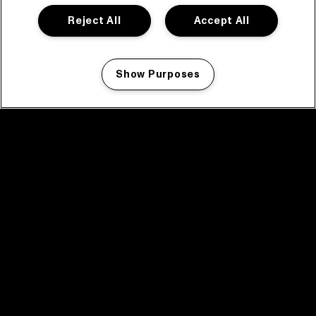
Reject All
Accept All
Show Purposes
Manage my cookies
facebook icon
facebook icon
facebook icon
facebook icon
facebook icon
Home
Programma
Programma archief
Nieuws
Tickets