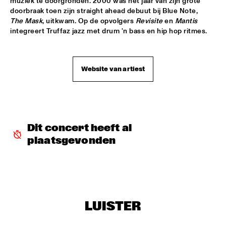
muziek te doorgronden. 2000 was het jaar van zijn grote 
ARTIST IN RESIDENCE PAT METHENY / YURI HONING 
doorbraak toen zijn straight ahead debuut bij Blue Note, 
TRIO
  •  
18:00
The Mask
, uitkwam. Op de opvolgers 
Revisite
 en 
Mantis
VAN GOGH HALL
integreert Truffaz jazz met drum 'n bass en hip hop ritmes.
POSITIVE BLACK SOUL
  •  
18:00
PAUL ACKET PAVILJOEN
Website van artiest
RINGO MADLINGOZI
  •  
18:15
STATENHALL
ANDREW HILL SEXTET
  •  
18:30
Dit concert heeft al 
ROOF TERRACE
plaatsgevonden
ANNE DEKKER QUINTET
  •  
18:30
SPIEGELTENT
THE ALMATY YOUTH JAZZ COMBO
  •  
18:30
LUISTER
ENTREE HALL