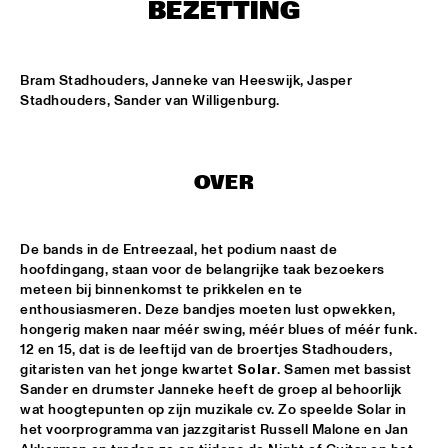
ENTREE HALL
BEZETTING
THE JEWS BROTHERS
  •  
17:30
CATSHEUVELPODIUM
Bram Stadhouders, Janneke van Heeswijk, Jasper 
Stadhouders, Sander van Willigenburg.
SAINT GABRIEL'S CELESTIAL BRASS BAND
  •  
18:00
NONE
OVER
CEDAR WALTON - NIELS-HENNING ØRSTED PEDERSON - 
ALVIN QUEEN
  •  
18:00
CAREL WILLINK HALL
De bands in de Entreezaal, het podium naast de 
hoofdingang, staan voor de belangrijke taak bezoekers 
CHARLES LIOYD QUARTET FT JOHN ABERCROMBIE
  •  
18:00
meteen bij binnenkomst te prikkelen en te 
JAN STEEN HALL
enthousiasmeren. Deze bandjes moeten lust opwekken, 
hongerig maken naar méér swing, méér blues of méér funk. 
ERIKA STUCKY
  •  
18:00
12 en 15, dat is de leeftijd van de broertjes Stadhouders, 
MARIS HALL
gitaristen van het jonge kwartet 
Solar
. Samen met bassist 
Sander en drumster Janneke heeft de groep al behoorlijk 
ROYAL CONSERVATORY OF THE HAGUE CONDUCTED BY 
wat hoogtepunten op zijn muzikale cv. Zo speelde Solar in 
KENNY WERNER
  •  
18:00
het voorprogramma van jazzgitarist Russell Malone en Jan 
MONDRIAAN HALL