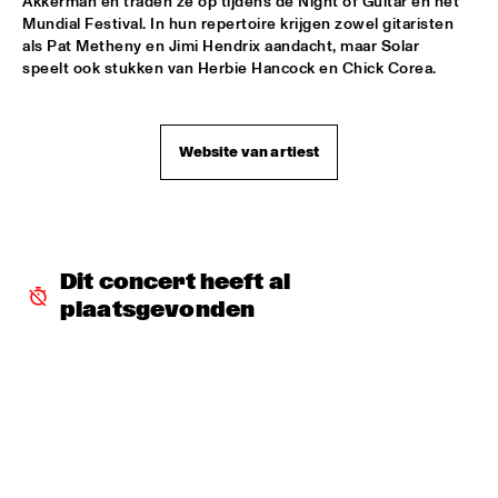
Akkerman en traden ze op tijdens de Night of Guitar en het 
Mundial Festival. In hun repertoire krijgen zowel gitaristen 
VIENNA ART ORCHESTRA
  •  
18:00
als Pat Metheny en Jimi Hendrix aandacht, maar Solar 
speelt ook stukken van Herbie Hancock en Chick Corea.
ROOF TERRACE
SKETCHES OF SPAIN PERFORMED BY BRUSSELS JAZZ 
ORCHESTRA CONDUCTED BY MARIA SCHNEIDER WITH 
WALLACE RONEY
  •  
18:00
Website van artiest
PWA HALL
BENJI B
  •  
18:15
PAULUS POTTER HALL
Dit concert heeft al 
AKA MOON
  •  
18:15
plaatsgevonden
PAUL ACKET PAVILLION
GILLES PETERSON
  •  
18:15
PAULUS POTTER HALL
JUDITH SEPHUMA
  •  
18:15
STATENHALL