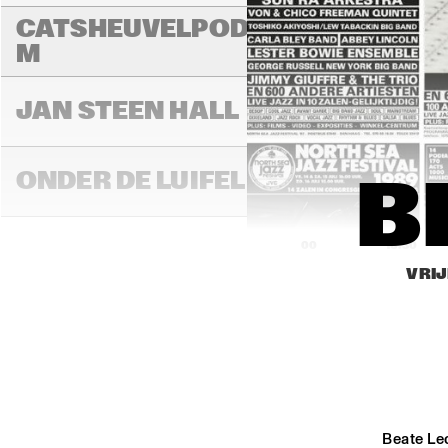
CATSHEUVELPODIU
M
JAN STEEN HALL
ONDER DE LUIFEL
B
16:00
16:30
VRIJ
STATENHALL
PAUL ACKET 
PAVILLION
Beate Le