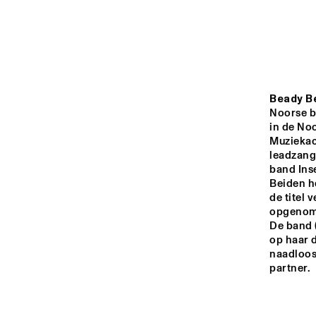
ROOF TERRACE
VAN GOGH HALL
PAULUS POTTER 
Beady Be
HALL
Noorse ba
in de No
Muziekac
REMBRANDT HALL
leadzange
band Inse
Beiden h
16:00
16:30
de titel 
opgenome
De band 
MONDRIAAN HALL
op haar 
naadloos
partner.
CAREL WILLINK 
HALL