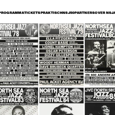
PROGRAMMA
TICKETS
PRAKTISCH
NSJ50
PARTNERS
OVER NSJ
rijdag 12 juli
zaterdag 13 juli
zondag 14 juli
17:00
17:30
18:00
18:30
1
TINEKE POSTMA TRIO
NT GABRIEL'S CELESTIAL BRASS BAND
WAYNE SHORTE
HANCOCK