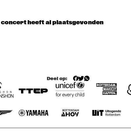
FRANCIEN VAN TUINEN QUINT
t concert heeft al plaatsgevonden
GRISSOM HIGH SCHOOL JAZZ
AMALGAM
KOORENHUIS JUNIOR 
NIAL DJULIAR
JAZZERS
Deel op: