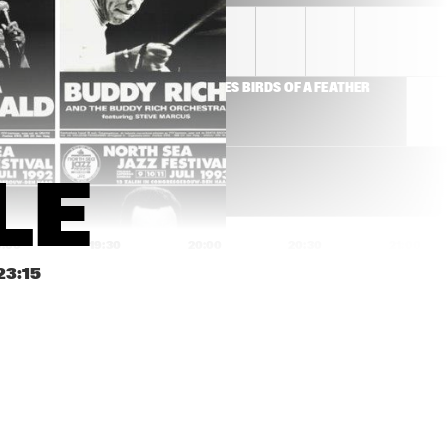
THE JEWS BROTHERS
TIONAL 
ROY HAYNES BIRDS OF A FEATHER 
E OF THE KOORENHUIS)
LE
9:00
19:30
20:00
20:30
21:00
23:15
IDJO
DAVID SANBORN
BILAL
 JAZZ ORCHESTRA
MINGUS BIG BAND '80
ANNIVERSARY TOUR'