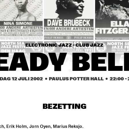
THE JEWS BROTHERS
AVISHAI COHEN AND INTERNA
VAMP BAND
ELECTRONIC JAZZ - CLUB JAZZ
NATIONAL DUTCH JAZZ KIDS ALL STARS (UNDER THE GUIDANC
EADY BEL
17:00
17:30
18:00
18:30
1
DAG 12 JULI 2002
  •  PAULUS POTTER HALL
  •  
22:00
 - 
ANGELIQUE K
TAKE 6
BEZETTING
DUTCH
ch, Erik Holm, Jorn Oyen, Marius Reksjo.