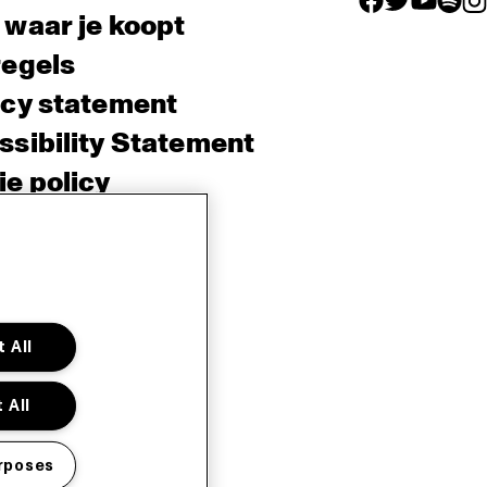
 waar je koopt
regels
acy statement
sibility Statement
e policy
sh
 All
 All
rposes