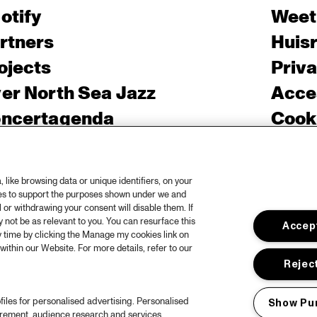
otify
Weet
rtners
Huis
ojects
Priv
er North Sea Jazz
Acces
ncertagenda
Cooki
ntact
Engli
rs
like browsing data or unique identifiers, on your
ies to support the purposes shown under we and
 or withdrawing your consent will disable them. If
not be as relevant to you. You can resurface this
Accept
 time by clicking the Manage my cookies link on
within our Website. For more details, refer to our
Reject
files for personalised advertising. Personalised
Show Pu
urement, audience research and services