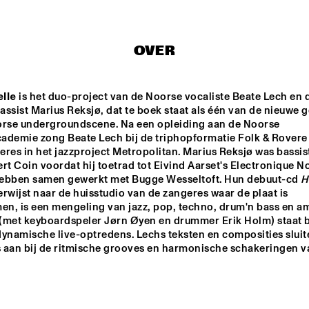
JANE MONHEIT
OVER
EIVIND AARSE
lle
 is het duo-project van de Noorse vocaliste Beate Lech en d
ssist Marius Reksjø, dat te boek staat als één van de nieuwe g
orse undergroundscene. Na een opleiding aan de Noorse 
ANTONELLO SALIS - SANDRA S
ademie zong Beate Lech bij de triphopformatie Folk & Rovere 
DUO
res in het jazzproject Metropolitan. Marius Reksjø was bassist 
rt Coin voordat hij toetrad tot Eivind Aarset's Electronique Noi
ebben samen gewerkt met Bugge Wesseltoft. Hun debuut-cd 
H
17:00
17:30
18:00
18:30
1
verwijst naar de huisstudio van de zangeres waar de plaat is 
n, is een mengeling van jazz, pop, techno, drum'n bass en am
MIKE KENAELL
(met keyboardspeler Jørn Øyen en drummer Erik Holm) staat 
dynamische live-optredens. Lechs teksten en composities sluite
 aan bij de ritmische grooves en harmonische schakeringen va