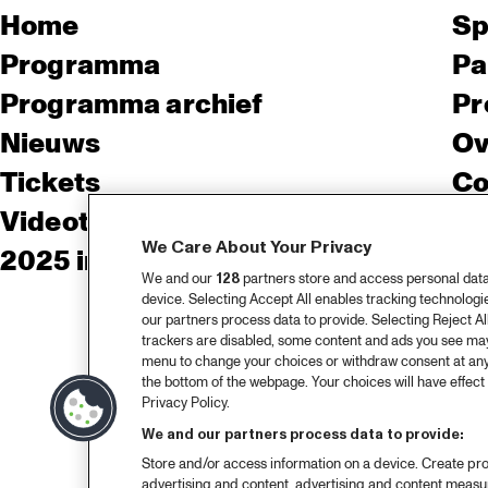
Home
Sp
Programma
Pa
Programma archief
Pr
Nieuws
Ov
Tickets
Co
Videoterugblik 2025
Co
We Care About Your Privacy
2025 in webstories
Pe
We and our
128
partners store and access personal data, 
device. Selecting Accept All enables tracking technolog
our partners process data to provide. Selecting Reject All
trackers are disabled, some content and ads you see may 
menu to change your choices or withdraw consent at any
the bottom of the webpage. Your choices will have effect 
Privacy Policy.
We and our partners process data to provide:
Store and/or access information on a device. Create pro
advertising and content, advertising and content meas