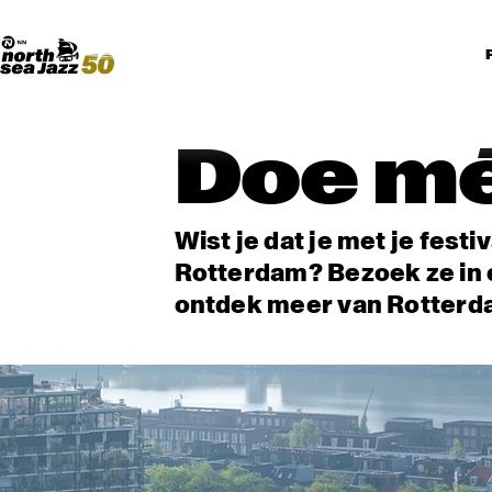
Madeira Avenue
KUNST
Boogieball
North Sea Round Town
Doe mé
Wist je dat je met je festi
Rotterdam? Bezoek ze in 
ontdek meer van Rotterdam