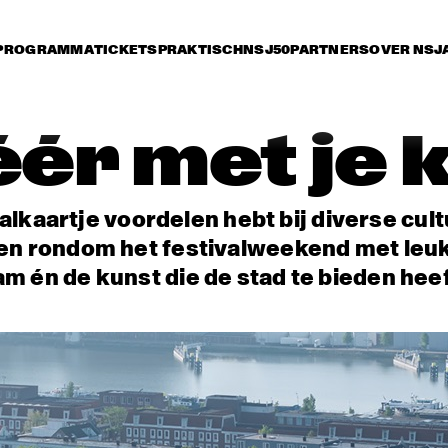
PROGRAMMA
TICKETS
PRAKTISCH
NSJ50
PARTNERS
OVER NSJ
ér met je 
valkaartje voordelen hebt bij diverse cult
en rondom het festivalweekend met leu
 én de kunst die de stad te bieden heef