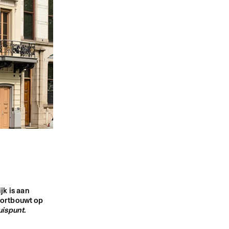
k is aan
oortbouwt op
uispunt
.