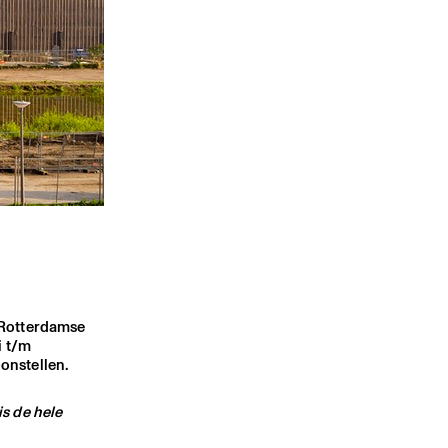
 Rotterdamse
i t/m
onstellen.
s de hele