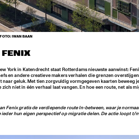
FOTO: IWAN BAAN
FENIX
w York in Katendrecht staat Rotterdams nieuwste aanwinst: Fenix
efs en andere creatieve makers verhalen die grenzen overstijgen.
cht naar geluk. Met tien zorgvuldig vormgegeven kaarten beweeg j
zich niet in één verhaal laat vangen. En hoe een route, net als mi
 van Fenix gratis de verdiepende route In-between, waar je normaa
e ieder hun eigen perspectief op migratie delen. De actie loopt t/