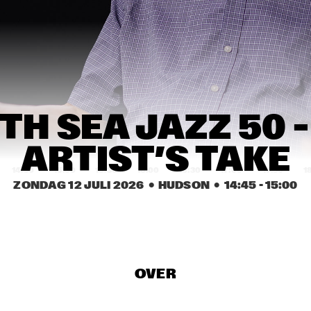
PAT METHENY SIDE-
EYE III+
MARI FROES
CARRT
SABINE 
SABINE 
H SEA JAZZ 50 – 
MCCALLA
MCCALLA
ARTIST’S TAKE
14:30
15:00
15:30
16:00
16:30
17:00
17:30
1
ZONDAG 12 JULI 2026
  •  HUDSON
  •  
14:45
 - 
15:00
SML
KWN
Q-TET
OVER
SHABAKA
FR