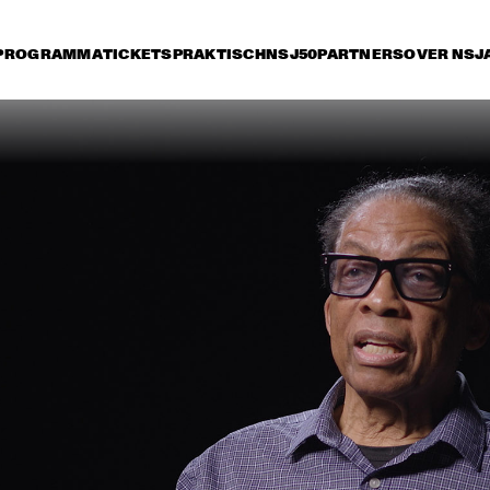
PROGRAMMA
TICKETS
PRAKTISCH
NSJ50
PARTNERS
OVER NSJ
rijdag 10 juli
zaterdag 11 juli
zondag 12 juli
14:30
15:00
15:30
16:00
16:30
17:00
17:30
1
NSJ
ARTIST IN RESIDENCE: 
50 
CÉCILE MCLORIN 
FIL
SALVANT & 
M
METROPOLE ORKEST
NSJ
MARIA SCHNEIDER & 
CHARLE
50 
CLASIJAZZ BIG BAND 
QUART
FIL
FEATURING ANTONIO 
M
LIZANA
YOUSSOU N'DOUR
FR