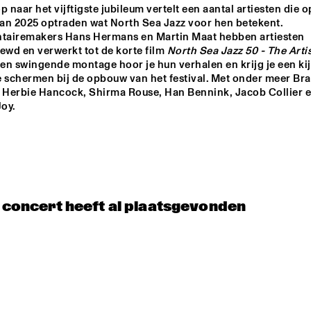
p naar het vijftigste jubileum vertelt een aantal artiesten die op
van 2025 optraden wat North Sea Jazz voor hen betekent. 
JAMIE PEET REFLEX 
TINEKE POST
airemakers Hans Hermans en Martin Maat hebben artiesten 
QUARTET
GROUP FEAT
ewd en verwerkt tot de korte film 
North Sea Jazz 50 - The Artist
THEO BLEC
 een swingende montage hoor je hun verhalen en krijg je een kijk
e schermen bij de opbouw van het festival. Met onder meer Bra
JULIA HÜLSMANN 
, Herbie Hancock, Shirma Rouse, Han Bennink, Jacob Collier e
QUARTET WITH 
HILDEGUNN ØISETH
oy.
ONNO PALOMA
14:30
15:00
15:30
16:00
16:30
17:00
17:30
1
t concert heeft al plaatsgevonden
DRAKE 
NATIONAAL 
UNIVERSITY 
JEUGD JAZZ 
JAZZ I
ORKEST O.L.V. 
REINIER BAAS
JAZZ JUNKIES