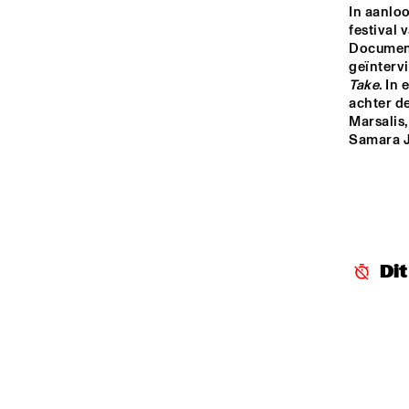
MADEIRA
In aanloo
festival 
Document
MISSOURI
geïntervi
Take
. In
achter d
Marsalis
YENISEI
Samara J
TIGRIS
13:00
13:30
14:00
Di
MISSISSIPPI
MISSISSIPPI 
TERRACE