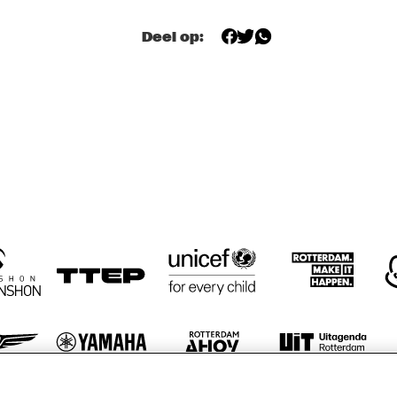
BENJAMIN 
PODCAST LIVE: 
HERMAN MEETS 
50 YEARS OF 
MEI SEMONES
NORTH SEA JAZZ
Deel op:
DUO TUNDMUS 
MEETS THE 
BAND
PELANOIR