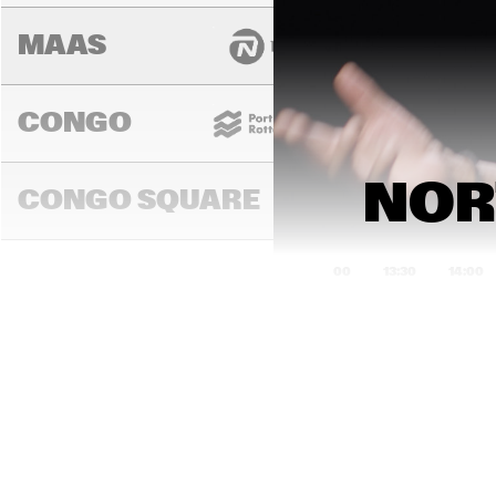
MAAS
CONGO
NORT
CONGO SQUARE
13:00
13:30
14:00
DARLING
MURRAY