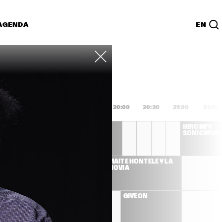
AGENDA
EN
Lijst
PDF
8:00
18:30
19:00
19:30
20:00
20:30
21:00
21:30
DEE DEE 
HIROMI'S 
BRIDGEWATER 'WE 
SONICWON
EXIST'
S LLOYD 
MAITE HONTELÉ Y LA 
ET
NOVIA
ENNA 
GIVEON