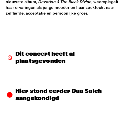
nieuwste album, 
Devotion & The Black Divine
, weerspiegelt 
haar ervaringen als jonge moeder en haar zoektocht naar 
NORTH SEA JAZZ COMPOSITION PROJECT 2026: BEN VAN 
zelfliefde, acceptatie en persoonlijke groei.
GELDER
  •  
16:00
MISSOURI
JEFF SOLO
  •  
16:00
OPERATOR MUSIC CAFÉ 
PARADOX JAZZ ORCHESTRA & RANDAL CORSEN 
  •  
16:00
Dit concert heeft al 
HUDSON
plaatsgevonden
THE JUNGLE JAZZ BAND
  •  
16:00
CONGO SQUARE
Hier stond eerder Dua Saleh 
PATRICIA BRENNAN DOWNBEAT BLINDFOLD TEST
  •  
16:15
aangekondigd
CENTRAL PARK STAGE 1
TOMEKA REID QUARTET
  •  
16:15
YENISEI