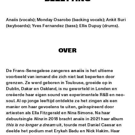
TIGRIS
TIN TIN
  •  
15:00
Anaiis (vocals); Monday Osarobo (backing vocals); Ankit Suri 
MISSISSIPPI TERRACE
(keyboards); Yves Fernandez (bass); Ellis Dupuy (drums).
IDRYS KAI
  •  
15:15
CODARTS TALENT STAGE
OVER
KC JAZZ BIG BAND FEATURING NICOLE MCCABE AND JON 
HATAMIYA
  •  
15:30
MISSISSIPPI
De Frans-Senegalese zangeres 
anaiis
 is het ultieme 
voorbeeld van iemand die zich niet laat beperken door 
NSJ50 FILM
  •  
15:30
grenzen. Ze werd geboren in Toulouse, groeide op in 
Dublin, Dakar en Oakland, is nu geworteld in Londen en 
HUDSON
creëerde haar eigen sound van experimentele R&B en neo-
soul. Al op jonge leeftijd ontdekte ze het zingen als een 
JALEN NGONDA
  •  
15:45
manier om haar gevoelens te uiten, geïnspireerd door 
NILE
artiesten als Ella Fitzgerald en Nina Simone. Na haar 
debuutsingle 
Nina
 in 2018 bracht anaiis in 2021 haar album 
QUESTLOVE W/ SPECIAL GUESTS ROBERT GLASPER AND 
this is no longer a dream
 uit, tourde met Daniel Caesar en 
CHRISTIAN MCBRIDE
  •  
15:45
deelde het podium met Erykah Badu en Nick Hakim. Haar 
DARLING